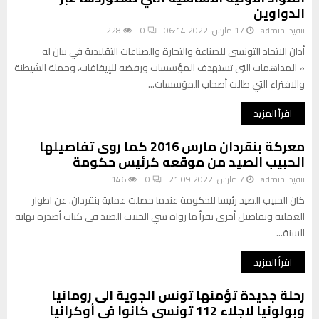
الدواوين
تنفيذ:
admin
17 مارس، 2022 06:14
0
228
أدان الاتحاد التونسي للصناعة والتجارة والصناعات التقليدية في بيان له
« المداهمات التي تستهدف المؤسسات ورفضه للإيقافات، وحملة الشيطنة
والافتراء التي طالت أصحاب المؤسسات...
اقرأ المزيد
معركة بنقردان مارس 2016 كما روى تفاصيلها
الحبيب الصيد من موقعه كرئيس حكومة
تنفيذ:
admin
7 مارس، 2022 21:09
0
146
كان الحبيب الصيد رئيسا للحكومة عندما حصلت عملية بنقردان. عن اطوار
العملية وتفاصيل أخرى نقرأ ما رواه سي الحبيب الصيد في كتاب أصدره نهاية
السنة...
اقرأ المزيد
رحلة جديدة تؤمنها تونس الجوية الى رومانيا
وبولونيا لاجلاء 112 تونسي كانوا في أوكرانيا