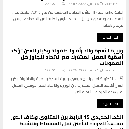
تنفيذ:
admin
6 مارس، 2022 22:47
0
227
اعلنت وزارة النقل أن طائرة الخطوط التونسية من نوع A319 أقلعت على
الساعة 21 و40 دق من ليل الاحد 6 مارس انطلاقا من المحطة 2 تونس
قرطاج باتجاه...
اقرأ المزيد
وزيرة الأسرة والمرأة والطفولة وكبار السن تؤكد
أهمّية العمل المشترك مع الاتحاد لتجاوز كل
الصعوبات
تنفيذ:
admin
4 مارس، 2022 22:05
0
144
أكّدت الدّكتورة آمال بلحاج موسى، وزيرة الأسرة والمرأة والطفولة وكبار
السن أهمّية العمل المشترك بين الوزارة والاتحاد العام التونسي للشغل
في هذه المرحلة التاريخية التي...
اقرأ المزيد
الخط الحديدي 15 الرابط بين المتلوي وكاف الدور
يستعدّ للعودة لتأمين نقل الفسفاط وتنشيط