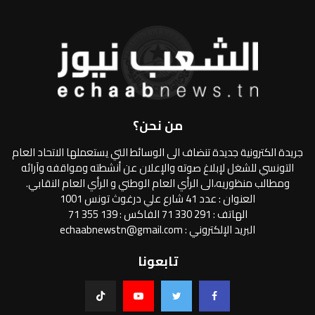
من نحن؟
جريدة الكترونية جديدة تنضاف الى الوسائط التي يستعملها الاتحاد العام
التونسي للشغل لإبلاغ صوته والإعلان عن أنشطته ومواقفه وآرائه
ومطالب منظوريه،الى الرأي العام الوطني و الرأي العام النقابي.
العنوان : عدد 41 شارع علي درغوث تونس 1001
الهاتف : 291 330 71 الفاكس : 139 355 71
البريد الإلكتروني : echaabnewstn@gmail.com
تابعونا