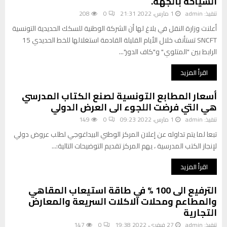
السياحة بالجهة.
تنفيذ:
admin
1 مارس، 2022 21:31
0
208
أعلنت وزارة النقل في بلاغ لها أن الشركة الوطنية للسكك الحديدية التونسية
SNCFT تستأنف خلال الأيام القليلة القادمة استغلالها للخط الحديدي 15
الرابط بين "المتلوي" و"كاف الدور"...
اقرأ المزيد
أسعار المطابع التونسية لصنع الكتاب المدرسي
هي التي فرضت اللجوء الى العرض الدولي
تنفيذ:
admin
1 مارس، 2022 09:23
0
149
تبعا لما يتم تداوله عن إعلان المركز الوطني البيداغوجي لطلب عروض دولي
لإنجاز الكتب المدرسية ، يهم المركز تقديم التوضيحات التالية:...
اقرأ المزيد
الترفيع الى 100 % في طاقة استيعاب المقاهي
والمطاعم ومحلات الاكلات السريعة والمعارض
التجارية
تنفيذ:
admin
27 فيفري، 2022 19:38
0
147