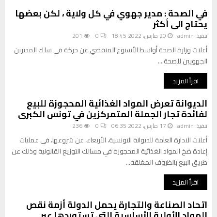
في الصحة : مدير جهوي في كل ولاية ، لكن بعضها
يحتاج الى أكثر
تنفيذ:
admin
20 مارس، 2022 18:45
0
201
أعلنت وزارة الصحة أواسط الأسبوع المنقضي عن حركة في سلك المديرين
الجهويين للصحة....
اقرأ المزيد
الديوانة تعرض المواد الغذائية المحجوزة للبيع
لفائدة تجار الجملة المتمركزين في تونس الكبرى
تنفيذ:
admin
17 مارس، 2022 06:35
0
236
أعلنت الادارة العامة للديوانة التونسية، الأربعاء، عن شروعها، في عمليات
إعادة ضخ المواد الغذائية المحجوزة في مسالك التوزيع القانونية وذلك عن
طريق البيع بالظروف المغلقة...
اقرأ المزيد
اتحاد الصناعة والتجارة يحمل الدولة أزمة نقص
المواد الأولية الأساسية التي تستوردها عبر