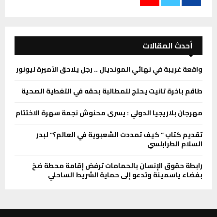
أحدث المقالات
واقعة غريبة في نهائي المونديال .. رجل يلاحق الأميرة ليونور
طاقم باخرة تانيت يحتج للمطالبة بحقه في التغطية الصحية
مهرجان بلاريجيا الدولي : يسرى محنوش نجمة سهرة الاختتام
تقديم كتاب ” كيف تمددت الشعبوية في العالم؟” لبدر
السلام الطرابلسي
رابطة حقوق الإنسان بالحمامات ترفض إقامة محطة ضخ
بفضاء ياسمينة وتدعو إلى حماية الشريط الساحلي