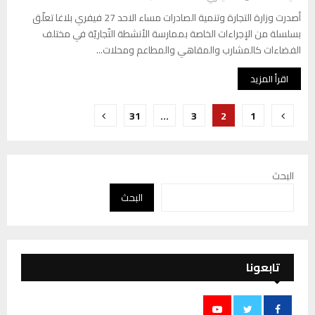
أصدرت وزارة التجارة وتنمية الصادرات مساء الاحد 27 فيفري بلاغا تعلّق
بسلسلة من الإجراءات الخاصة بممارسة الأنشطة التّجاريّة في مختلف
الفضاءات كالمشارب والمقاهي والمطاعم ومحلات...
اقرأ المزيد
تعدد
31
…
3
2
1
صفحات
المقالات
البحث
البحث
تابعونا