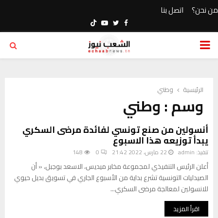
من نحن؟
اتصل بنا
Youtube
Twitter
Facebook
PRIMARY
MENU
الرئيسية
وطني
وسم : وطني
أنسولين من صنع تونسي لفائدة مرضى السكري
يبدأ توزيعه هذا الاسبوع
تنفيذ:
admin
22 مارس، 2022 21:42
0
148
أعلن الرئيس التنفيذي لمجموعة مخابر ميديس، الاسعد بوجبل، « أن
الصيدليات التونسية تشرع بداية من الأسبوع الجاري في تسويق بديل حيوي
للانسولين لمعالجة مرضى السكري...
اقرأ المزيد