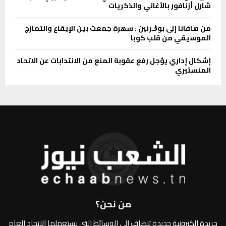
شارل أزنافور بالأغاني والذكريات
من هافانا إلى بوڨـرنين : سھرة جمعت بین الإیقاع والتمازج
الموسیقي من قلب كوبا
إشكال إداري يؤجل رفع عقوبة المنع من الانتدابات عن الاتحاد
المنستيري
من نحن؟
جريدة الكترونية جديدة تنضاف الى الوسائط التي يستعملها الاتحاد العام