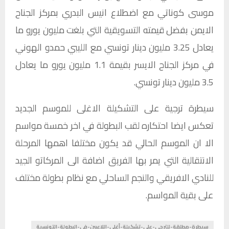
موسى كوناتي مع اضطلاع انيس البدري بمركز الجناح
الايمن بفضل قيمته التسويقية التي بلغت مليون يورو ما
يعادل 3.25 مليون دينار تونسي مع الليبي حمدو الهوني
في مركز الجناح الايسر بقيمة 1.1 مليون يورو ما يعادل
3.5 مليون دينار تونسي.
سيطرة ترجية على التشكيلة الاغلى للموسم الجديد
تعكس ايضا احتكاره لقب البطولة في اخر خمسة مواسم
الا ان الموسم الحالي قد يكون مختلفا اهمها المرحلة
الانتقالية التي يمر بها الفريق اضافة الى المركاتو الجيد
للنادي الافريقي والنجم الساحلي مع نظام بطولة مختلف
على بقية المواسم.
سيطرة-مطلقة-للترجي-على-تشكيلة-أغلى-اللاعبين-في-البطولة-التونسية