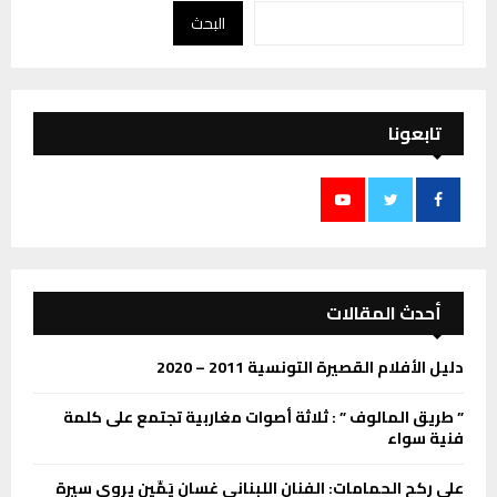
البحث
تابعونا
أحدث المقالات
دليل الأفلام القصيرة التونسية 2011 – 2020
” طریق المالوف ” : ثلاثة أصوات مغاربیة تجتمع على كلمة
فنية سواء
على ركح الحمامات: الفنان اللبناني غسان يَمِّين يروي سيرة