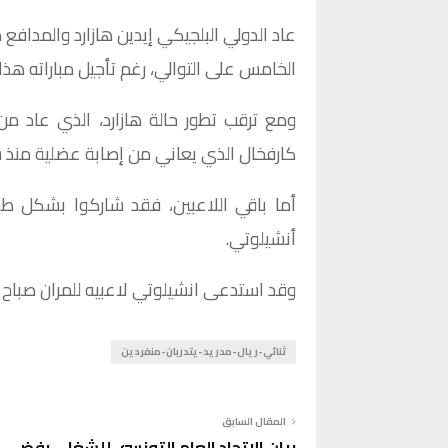
عاد الدولي البلجيكي إيدين ​هازارد​ والمدافع د
الخامس على التوالي، رغم تأجيل مباراته هذا
ومع ترقب تطور حالة هازارد، الذي عاد من
كارفخال الذي يعاني من إصابة عضلية منذ 
أما باقي اللاعبين، فقد شاركوا بشكل طبي
أنشيلوتي.
وقد استدعى انشيلوتي لاعبيه للمران صباح ال
ثنائي-ريال-مدريد-يتدربان-منفردين
المقال السابق
بيان الاتحاد العام التونسي للشغل.. رفض