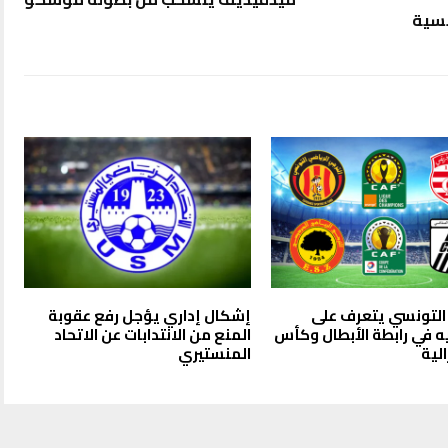
نسية
 التونسي يتعرف على
إشكال إداري يؤجل رفع عقوبة
 في رابطة الأبطال وكأس
المنع من الانتدابات عن الاتحاد
لية
المنستيري