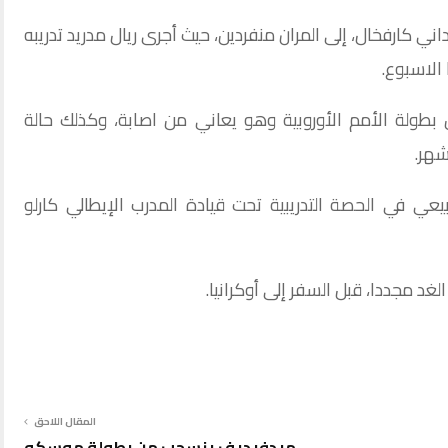
اني ​كارفخال​، إلى المران منفردين، حيث أجرى ​ريال مدريد​ تدريبه
 الاسبوع.
 بطولة الأمم الأوروبية وهو يعاني من اصابة، وكذلك حالة
شهر.
عي في الحصة التدريبية تحت قيادة المدرب الإيطالي كارلو
غد مجددا، قبل السفر إلى أوكرانيا.
المقال اللاحق
ميدفيديف ينسحب من بطولة موسكو