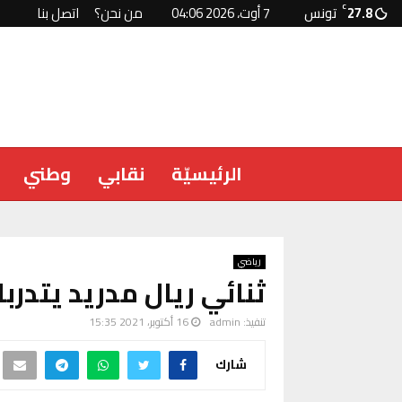
27.8
C
تونس
7 أوت، 2026 04:06
من نحن؟
اتصل بنا
الرئيسيّة
نقابي
وطني
رياضي
ثنائي ريال مدريد يتدرب
تنفيذ:
admin
16 أكتوبر، 2021 15:35
شارك