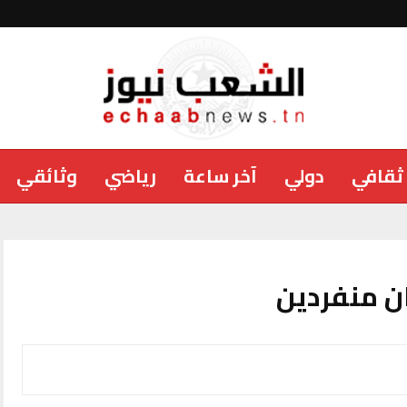
ثقافي
دولي
آخر ساعة
رياضي
وثائقي
ان منفردين