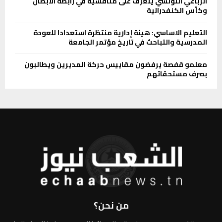
الرباعي التونسي يتعرف على منافسيه في رابطة الأبطال
وكأس الكنفدرالية
التعليم الاساسي: هيئة إدارية منتظرة استعدادا للعودة
المدرسية والتباحث في تاريخ مؤتمر الجامعة
معلمو قفصة يرفضون مقاييس حركة المديرين ويطالبون
بصرف مستحقاتهم
من نحن؟