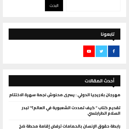
البحث
تابعونا
أحدث المقالات
مهرجان بلاريجيا الدولي : يسرى محنوش نجمة سهرة الاختتام
تقديم كتاب ” كيف تمددت الشعبوية في العالم؟” لبدر
السلام الطرابلسي
رابطة حقوق الإنسان بالحمامات ترفض إقامة محطة ضخ