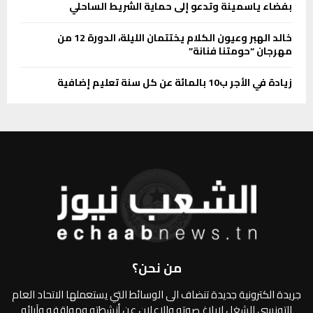
بفضاء ياسمينة وتدعو إلى حماية الشريط الساحلي
خالد الهبر وعيون الكلام يختتمان الليلة، الدورة 12 من
مهرجان “حومتنا فنانة”
زيادة في الأجر ب10 بالمائة عن كل سنة تعليم إضافية
من نحن؟
جريدة الكترونية جديدة تنضاف الى الوسائط التي يستعملها الاتحاد العام
التونسي للشغل لإبلاغ صوته والإعلان عن أنشطته ومواقفه وآرائه