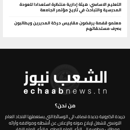
التعليم الاساسي: هيئة إدارية منتظرة استعدادا للعودة
المدرسية والتباحث في تاريخ مؤتمر الجامعة
معلمو قفصة يرفضون مقاييس حركة المديرين ويطالبون
بصرف مستحقاتهم
من نحن؟
جريدة الكترونية جديدة تنضاف الى الوسائط التي يستعملها الاتحاد العام
التونسي للشغل لإبلاغ صوته والإعلان عن أنشطته ومواقفه وآرائه
ومطالب منظوريه،الى الرأي العام الوطني و الرأي العام النقابي.