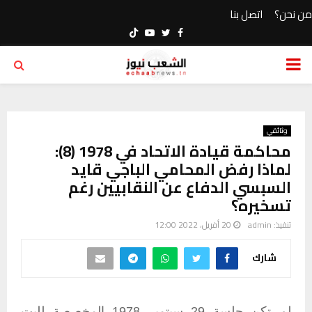
من نحن؟
اتصل بنا
Youtube
Twitter
Facebook
PRIMARY
MENU
وثائقي
محاكمة قيادة الاتحاد في 1978 (8):
لماذا رفض المحامي الباجي قايد
السبسي الدفاع عن النقابيين رغم
تسخيره؟
تنفيذ:
admin
20 أفريل، 2022 12:00
شارك
لم تكن جلسة 29 سبتمبر 1978 المخصصة للبت