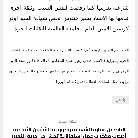
شرعية تعريبها كما رفضت لنفس السبب وثيقة اخرى
قدمها لها الاستاذ بشير خنتوش تخص شهادة السيد اوتو
كرستن الامين العام للجامعة العالمية للنقابات الحرة.
الصور من اليمين: الرفيق أوتو كرستن الامين العام للكنفدرالية العالمية للنقابات
الحرة (سيزل) فالاستاذ فتحي زهير عميد المحامين أنذاك فالدكتور سعد الدين
الزمرلي رئيس الرابطة التونسية للدفاع عن حقوق الانسان فالرفيق ايرفينق
براون ممثل النقابات العمالية الامريكية في أوروبا
وثائقي
المقال السابق
الناصر بن عمارة للشعب نيوز: وزيرة الشؤون الثقافية
أصدرت مذكّرات عمل استفزازية تمسّ من حرية التعبير