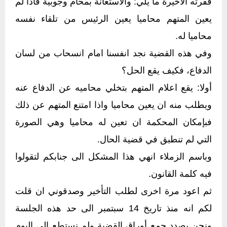
فقرته الاخيرة ما يلي: والاستعانة بمحام وجوبية فاذا لم
يعين المتهم محاميا يعين الرئيس من تلقاء نفسه
محاميا له.
وفي هذه القضية نجد انفسنا امام انسحاب من لسان
الدفاع، فكيف يقع الحل؟
أولا: يقع اعلام المتهم بتخلي محاميه عن الدفاع عنه
ويطلب منه ان يعين محاميا واذا امتنع المتهم عن ذلك
فبإمكان المحكمة ان تعين له محاميا وهي الصورة
التي لم تنطبق في قضية الحال.
وباسم الزملاء انهي هذا المشكل الى جنابكم لتقولوا
فيه كلمة القانون.
ثم اعود مرة اخرى لطلب التأخير وصدقوني ان قلت
لكم انه منذ تاريخ 14 سبتمبر الى حد هذه الجلسة
ونحن بصدد جمع أوراق القضية ولم نستطع الى اليوم