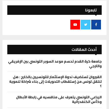
تابعونا
أحدث المقالات
جامعة كرة القدم تحسم موعد السوبر التونسي بين الإفريقي
والترجي
القيروان تستضيف ندوة الإستثمار للتونسيين بالخارج : هل
تنتقل تونس من إستقطاب التحويلات إلى بناء شراكة تنموية
؟
الرباعي التونسي يتعرف على منافسيه في رابطة الأبطال
وكأس الكنفدرالية