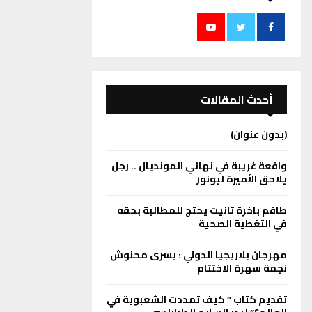
أحدث المقالات
(بدون عنوان)
واقعة غريبة في نهائي المونديال .. رجل
يلاحق الأميرة ليونور
طاقم باخرة تانيت يحتج للمطالبة بحقه
في التغطية الصحية
مهرجان بلاريجيا الدولي : يسرى محنوش
نجمة سهرة الاختتام
تقديم كتاب ” كيف تمددت الشعبوية في