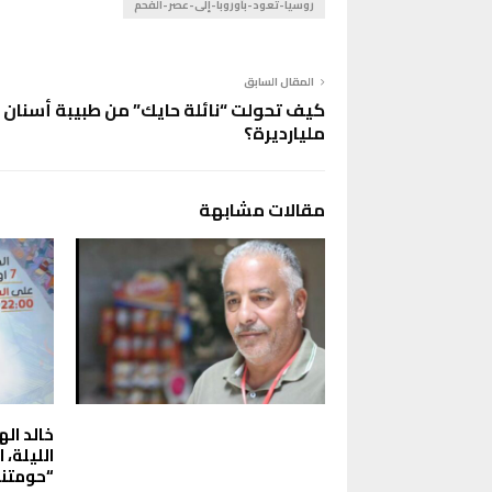
روسيا-تعود-بأوروبا-إلى-عصر-الفحم
المقال السابق
كيف تحولت “نائلة حايك” من طبيبة أسنان 
مليارديرة؟
مقالات مشابهة
خالد اله
“حومتنا 