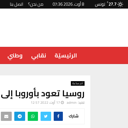
27.7
C
تونس
8 أوت، 2026 07:36
من نحن؟
اتصل بنا
الرئيسيّة
نقابي
وطني
آخر ساعة
روسيا تعود بأوروبا إلى
تنفيذ:
admin
17 أوت، 2022 12:57
شارك