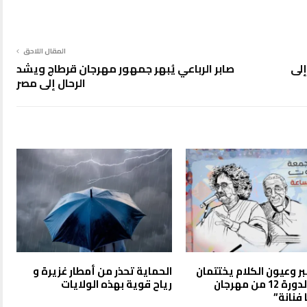
المقال اللاحق
إلى
صابر الرباعي يُبهر جمهور مهرجان قرطاج ويشد
الرحال إلى مصر
بر وعيون الكلام يختتمان
الحماية تحذر من أمطار غزيرة و
الليلة، الدورة 12 من مهرجان
رياح قوية بهذه الولايات
فنانة”