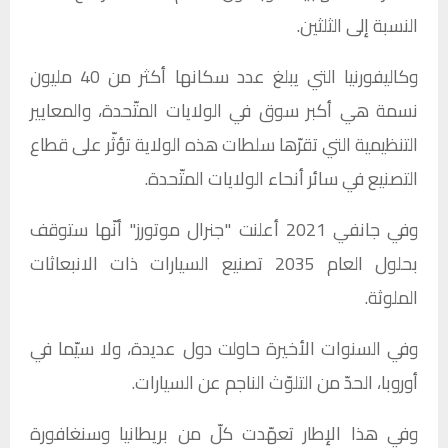
النسبة إلى الثلثين.
وكاليفورنيا التي يبلغ عدد سكانها أكثر من 40 مليون
نسمة هي أكبر سوق في الولايات المتّحدة، والمعايير
التنظيمية التي تقرّها سلطات هذه الولاية تؤثّر على قطاع
التصنيع في سائر أنحاء الولايات المتّحدة.
وفي جانفي 2021 أعلنت "جنرال موتورز" أنّها ستوقف
بحلول العام 2035 تصنيع السيارات ذات الانبعاثات
الملوثة.
وفي السنوات الأخيرة حاولت دول عديدة، ولا سيّما في
أوروبا، الحدّ من التلوّث الناجم عن السيارات.
وفي هذا الإطار تعهّدت كلّ من بريطانيا وسنغافورة