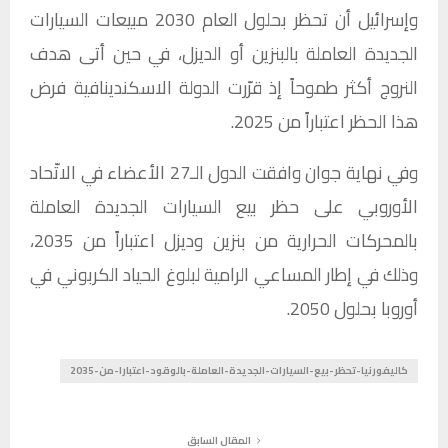
وإسرائيل أن تحظر بحلول العام 2030 مبيعات السيارات
الجديدة العاملة بالبنزين أو الديزل، في حين أتى هدف
النروج أكثر طموحاً إذ قرّرت الدولة الاسكندينافية فرض
هذا الحظر اعتباراً من 2025.
وفي نهاية جوان وافقت الدول الـ27 الأعضاء في الاتّحاد
الأوروبي على حظر بيع السيارات الجديدة العاملة
بالمحركات الحرارية من بنزين وديزل اعتباراً من 2035،
وذلك في إطار المساعي الرامية لبلوغ الحياد الكربوني في
أوروبا بحلول 2050.
كاليفورنيا-تحظر-بيع-السيارات-الجديدة-العاملة-بالوقود-اعتبارا-من-2035
المقال السابق