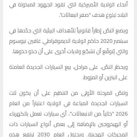
أنحاء الولاية الأميركية التي تقود الجهود المبذولة في
البلاد لبلوغ هدف "صفر انبعاثات".
ويضع النصّ إطاراً قانونياً للأهداف البيئية التي حدّدها في
سبتمبر 2020 حاكم الولاية الديموقراطي غافين نيوسوم
والتي يُتوقّع أن تشجّع ولايات أخرى على أن حذو حذوها.
ويحظر النصّ، على مراحل، بيع السيارات الجديدة العاملة
على البنزين أو المزوط.
وتنصّ المرحلة الأولى من التنظيم على أن يكون ثلث
السيارات الجديدة المباعة في الولاية اعتباراً من العام
2026 "خالياً من الانبعاثات"، أي سيارات تعمل بالكهرباء
أو الهيدروجين بالإضافة إلى بعض أنواع السيارات ذات
المحركات الهجينة. وبحلول العام 2030 ترتفع هذه