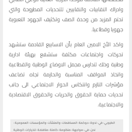
وادراك النقابيات والنقابيين للتحديات المطروحة والتي
تحتم المزيد من وحدة الصف وتكثيف الجهود التعبوية
جهويا وقطاعيا.
واكد الأخ الامين العام بأن الاسابيع القادمة ستشهد
تحركات واجتماعات مكثفة ستشفع بهيئة ادارية
وطنية وذلك لتدارس مجمل الاوضاع الوطنية والقطاعية
واتخاذ المواقف المناسبة والحازمة تجاه تضاعف
مؤشرات التازم وانتكاس الحوار الاجتماعي الى جانب
تحديات حماية الحقوق والحريات والحقوق الاقتصادية
والاجتماعية.
الطبوبي-في-ندوة-حوكمة-المساهمات-والمنشآت-والمؤسسات-العمومية-
نحن-في-مواجهة-منظومة-كاملة-مناهضة-للخيارات-الوطنية