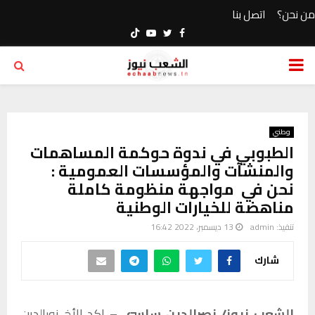
من نحن؟
اتصل بنا
Youtube
Twitter
Facebook
PRIMARY
MENU
وطني
الطبوبي في ندوة حوكمة المساهمات
والمنشآت والمؤسسات العمومية :
نحن في مواجهة منظومة كاملة
مناهضة للخيارات الوطنية
تنفيذ:
admin
13 ديسمبر، 2022 16:42
شارك
الشعب نيوز/ نصرالدين ساسي –
اكد الأخ نورالدين