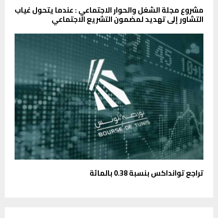
مشروع مجلة الشغل والحوار الاجتماعي : عندما يتحول غياب
التشاور إلى تهديد لمضمون التشريع الاجتماعي
تراجع توانداكس بنسبة 0.38 بالمائة