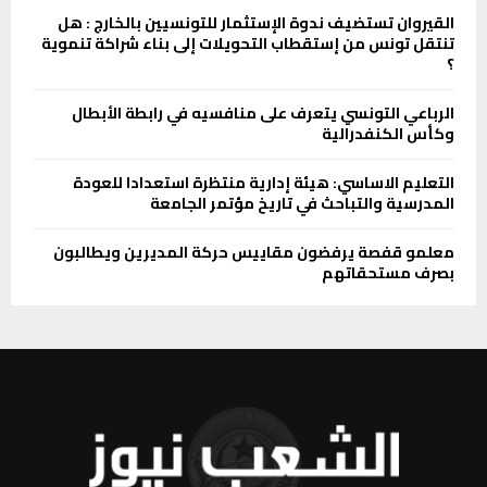
القيروان تستضيف ندوة الإستثمار للتونسيين بالخارج : هل
تنتقل تونس من إستقطاب التحويلات إلى بناء شراكة تنموية
؟
الرباعي التونسي يتعرف على منافسيه في رابطة الأبطال
وكأس الكنفدرالية
التعليم الاساسي: هيئة إدارية منتظرة استعدادا للعودة
المدرسية والتباحث في تاريخ مؤتمر الجامعة
معلمو قفصة يرفضون مقاييس حركة المديرين ويطالبون
بصرف مستحقاتهم