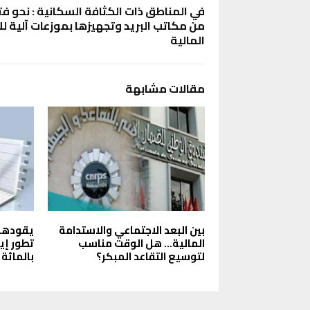
في المناطق ذات الكثافة السكانية : نحو فت
من مكاتب البريد وتجهيزها بموزعات آلية لل
المالية
مقالات مشابهة
بين البعد الاجتماعي والاستدامة
يقودها ق
المالية… هل الوقت مناسب
لتوسيع التقاعد المبكر؟
بالمائة