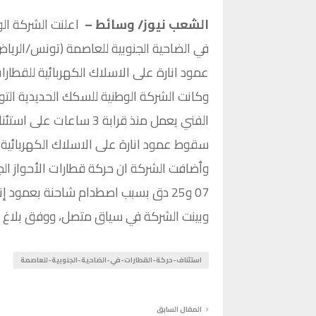
الشعب نيوز/ وسائط –
اعلنت الشركة ال
عمود انارة على الاسلاك الكهربائية للقطارات
وكانت الشركة الوطنية للسكك الحديدية التون
الفني يعمل منذ قرابة 3 
سقوط عمود انارة على الاسلاك الكهربائية لل
وأضافت الشركة ان حركة قطارات الأحواز الج
07 و25 دق بسبب اصطدام شاحنة بعمود إنارة على الطريق وسقوطه على الأسلاك الكهربائية للقطارات.
وبينت الشركة في سياق متصل، ووفق بلاغ ان الحادث يقع عل
استئناف-حركة-القطارات-في-الضاحية-الجنوبية-للعاصمة
المقال السابق