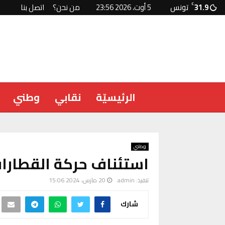
31.9
C
تونس
5 أوت، 2026 23:56
من نحن؟
اتصل بنا
الرئيسيّة
نقابي
وطني
وطني
استئناف حركة القطارات
تنفيذ:
admin
20 مارس، 2024 15:06
شارك