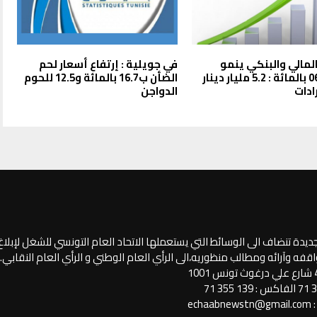
المالي والبنكي ينمو
في جويلية : إرتفاع أسعار لحم
بنسبة 06 بالمائة : 5.2 مليار دينار
الضأن ب16.7 بالمائة و12.5 للحوم
ادات
الدواجن
جديدة تنضاف الى الوسائط التي يستعملها الاتحاد العام التونسي للشغل لإبلا
فه وآرائه ومطالب منظوريه،الى الرأي العام الوطني و الرأي العام النقابي.
ech