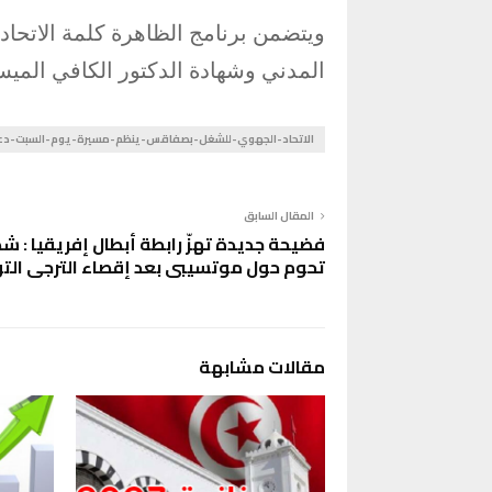
ويتضمن برنامج الظاهرة كلمة الاتحا
المدني وشهادة الدكتور الكافي الميس
الاتحاد-الجهوي-للشغل-بصفاقس-ينظم-مسيرة-يوم-السبت-دعم
المقال السابق
فضيحة جديدة تهزّ رابطة أبطال إفريقيا : 
تحوم حول موتسيبي بعد إقصاء الترجي الت
مقالات مشابهة