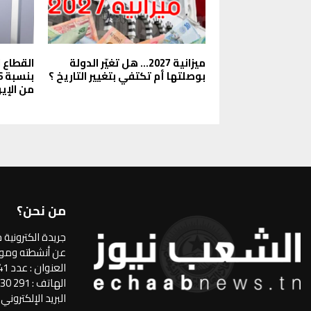
ميزانية 2027… هل تغيّر الدولة
القطاع 
بوصلتها أم تكتفي بتغيير التاريخ ؟
من الإير
من نحن؟
جريدة الكترونية 
عن أنشطته ومواق
العنوان : عدد 41 شارع علي درغوث تونس 1001
الهاتف : 291 330 71 الفاكس : 139 355 71
البريد الإلكتروني : aabnewstn@gmail.com