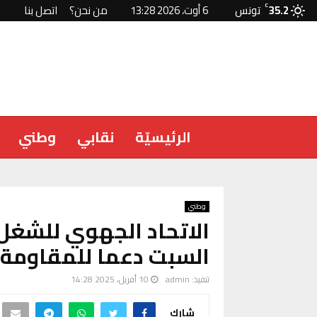
35.2
C
تونس
6 أوت، 2026 13:28
من نحن؟
اتصل بنا
الرئيسيّة
نقابي
وطني
وطني
الاتحاد الجهوي للشغ
السبت دعما للمقاومة 
تنفيذ:
admin
10 أفريل، 2025 14:28
شارك