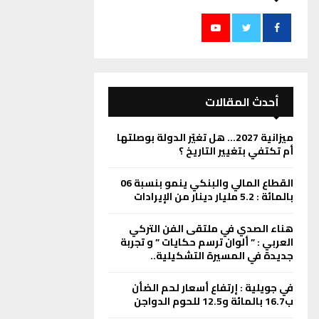
أحدث المقالات
ميزانية 2027… هل تغيّر الدولة بوصلتها
أم تكتفي بتغيير التاريخ ؟
القطاع المالي والبنكي ينمو بنسبة 06
بالمائة : 5.2 مليار دينار من الإيرادات
هناء الصدي في ملتقى الفن التركي
العربي : ” ألوان ترسم حكايات ” و تجربة
جديدة في المسيرة التشكيلية..
في جويلية : إرتفاع أسعار لحم الضأن
ب16.7 بالمائة و12.5 للحوم الدواجن