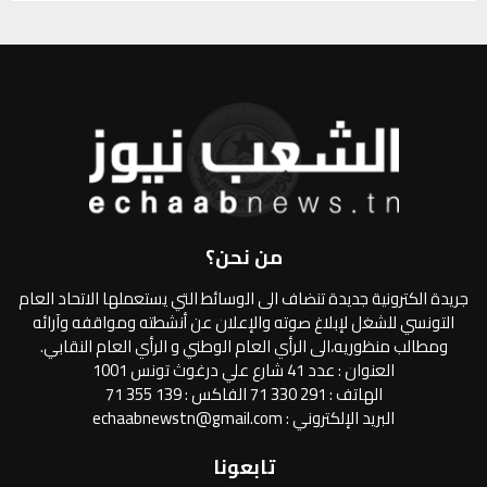
من نحن؟
جريدة الكترونية جديدة تنضاف الى الوسائط التي يستعملها الاتحاد العام
التونسي للشغل لإبلاغ صوته والإعلان عن أنشطته ومواقفه وآرائه
ومطالب منظوريه،الى الرأي العام الوطني و الرأي العام النقابي.
العنوان : عدد 41 شارع علي درغوث تونس 1001
الهاتف : 291 330 71 الفاكس : 139 355 71
البريد الإلكتروني : echaabnewstn@gmail.com
تابعونا