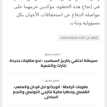
في إنجاح هذه الخطوة، مؤكدين عزمهما على
مواصلة الدفاع عن استحقاقات الأعوان بكل
مسؤولية وثبات.
إتفاق-في-شركة-فسفاط-قفصة
المقال السابق
سبيطلة تحتفي بتاريخ السباسب : نحو مقاربات جديدة
للتراث والتنمية
المقال اللاحق
عقوبات الرابطة : الويكلو لبن قردان والملعب
القابسي وخطايا مالية للترجي التونسي والنجم
الساحلي