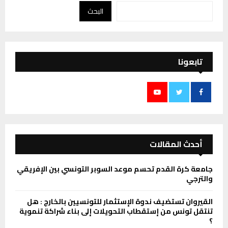
البحث
تابعونا
أحدث المقالات
جامعة كرة القدم تحسم موعد السوبر التونسي بين الإفريقي
والترجي
القيروان تستضيف ندوة الإستثمار للتونسيين بالخارج : هل
تنتقل تونس من إستقطاب التحويلات إلى بناء شراكة تنموية
؟