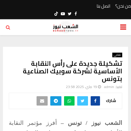
من نحن؟
اتصل بنا
Youtube
Twitter
Facebook
PRIMARY
MENU
نقابي
تشكيلة جديدة على رأس النقابة
الأساسية لشركة سوبيك الصناعية
بتونس
تنفيذ:
admin
19 ماي، 2025 23:58
شارك
الشعب نيوز / تونس –
أ
فرز
مؤتمر النقابة