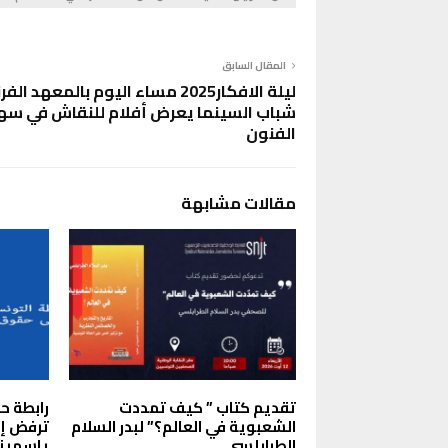
المقال السابق
ليلة الافكار2025 مساء اليوم بالمعهد ا
شباب السينما يعرض أفلام للنقاش في سه
الفنون
مقالات مشابهة
تقديم كتاب ” كيف تمددت
رابطة ح
الشعبوية في العالم؟” لبدر السلام
ترفض إ
الطرابلسي
ياسمينة