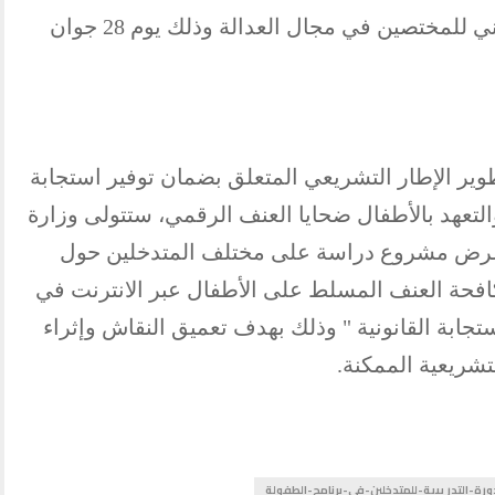
– ورشة خاصة بمناقشة الدليل التكويني للمختصين في مجال العدالة وذلك يوم 28 جوان
ر الإطار التشريعي المتعلق بضمان توفير استجابة
لتعهد بالأطفال ضحايا العنف الرقمي، ستتولى وزارة
سرة اليوم الجمعة 27 جوان 2025 عرض مشروع دراسة على مختلف المتدخلين حول
كافحة العنف المسلط على الأطفال عبر الانترنت في
جابة القانونية " وذلك بهدف تعميق النقاش وإثراء
شريعية الممكنة.
رة-التدريبية-للمتدخلين-في-برنامج-الطفولة