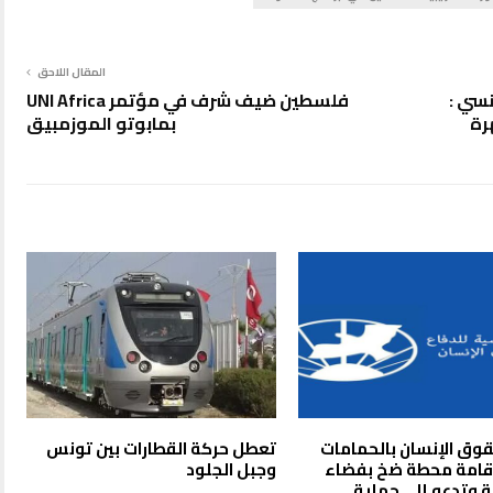
المقال اللاحق
لفرنسي :
فلسطين ضيف شرف في مؤتمر UNI Africa
رة
بمابوتو الموزمبيق
قوق الإنسان بالحمامات
تعطل حركة القطارات بين تونس
قامة محطة ضخ بفضاء
وجبل الجلود
 وتدعو إلى حماية