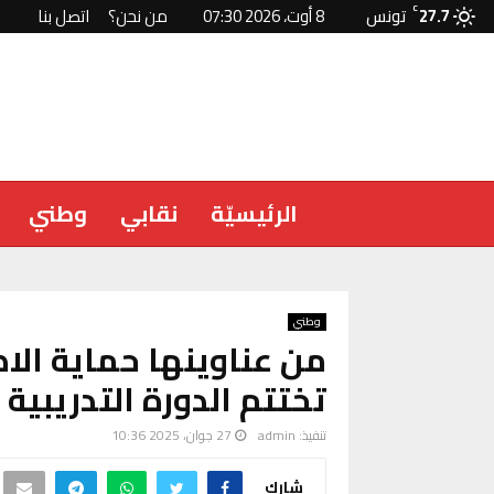
27.7
C
تونس
8 أوت، 2026 07:30
من نحن؟
اتصل بنا
الرئيسيّة
نقابي
وطني
وطني
من عناوينها حماية الا
تختتم الدورة التدريبية
تنفيذ:
admin
27 جوان، 2025 10:36
شارك