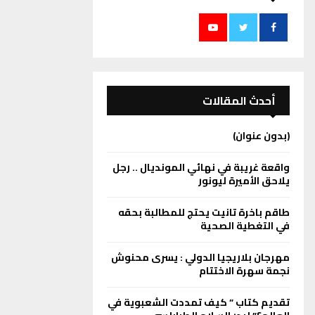
أحدث المقالات
(بدون عنوان)
واقعة غريبة في نهائي المونديال .. رجل
يلاحق الأميرة ليونور
طاقم باخرة تانيت يحتج للمطالبة بحقه
في التغطية الصحية
مهرجان بلاريجيا الدولي : يسرى محنوش
نجمة سهرة الاختتام
تقديم كتاب ” كيف تمددت الشعبوية في