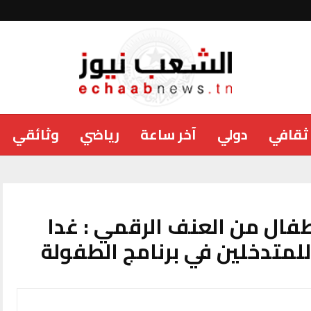
ثقافي
دولي
آخر ساعة
رياضي
وثائقي
طفال من العنف الرقمي : غدا
 للمتدخلين في برنامج الطفولة