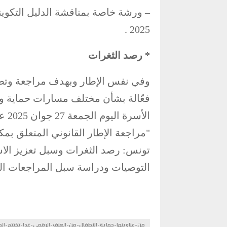
2025 .
* رصد الثغرات
وفي نفس الإطار وبهدف مراجعة وتطوي
فعّالة بشأن مختلف مسارات حماية وا
الأ
"مراجعة الإطار القانوني المتعلق بم
تونس: رصد الثغرات وسبل تعزيز الاست
التوصيات ودراسة سبل المراجعات الت
من-عناوينها-حماية-الاطفال-من-العنف-الرقمي-غدا-تختتم-الدو