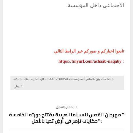
الاجتماعي داخل المؤسسة.
تابعوا اخباركم و صوركم عبر الرابط التالي
https://tinyurl.com/achaab-naqaby
:
إمضاء-تحيين-اتفاقية-مؤسسة-ATU-TUNISIE-بمطار-النفيضة-الحمامات-
الدولي
المقال السابق
” مهرجان القدس للسينما العربية يفتتح دورته الخامسة
: “حكايات تزهر في أرضٍ تحيا بالأمل