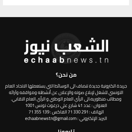
من نحن؟
جريدة الكترونية جديدة تنضاف الى الوسائط التي يستعملها الاتحاد العام
التونسي للشغل لإبلاغ صوته والإعلان عن أنشطته ومواقفه وآرائه
ومطالب منظوريه،الى الرأي العام الوطني و الرأي العام النقابي.
العنوان : عدد 41 شارع علي درغوث تونس 1001
الهاتف : 291 330 71 الفاكس : 139 355 71
البريد الإلكتروني : echaabnewstn@gmail.com
تابعونا