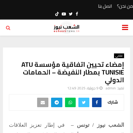
من نحن؟
اتصل بنا
Youtube
Twitter
Facebook
PRIMARY
MENU
نقابي
إمضاء تحيين اتفاقية مؤسسة ATU
TUNISIE بمطار النفيضة – الحمامات
الدولي
تنفيذ:
admin
9 جويلية، 2025 12:49
شارك
الشعب نيوز / تونس –
ف
ي إطار تعزيز العلاقات