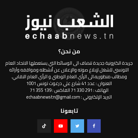
من نحن؟
جريدة الكترونية جديدة تنضاف الى الوسائط التي يستعملها الاتحاد العام
التونسي للشغل لإبلاغ صوته والإعلان عن أنشطته ومواقفه وآرائه
ومطالب منظوريه،الى الرأي العام الوطني و الرأي العام النقابي.
العنوان : عدد 41 شارع علي درغوث تونس 1001
الهاتف : 291 330 71 الفاكس : 139 355 71
البريد الإلكتروني : echaabnewstn@gmail.com
تابعونا