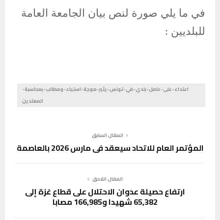
في ما يلي صورة لنص بيان الجامعة العامة
للبلديين :
اعتداء-على-عامل-بلدي-في-تونس-يثير-موجة-استياء-ومطالب-بمحاسبة-
المعتدين
المقال السابق
المؤتمر العام للاتحاد سيعقد في مارس 2026 بالعاصمة
المقال اللاحق
ارتفاع حصيلة عدوان الاحتلال على قطاع غزة إلى
65,382 شهيدا و166,985 مصابا