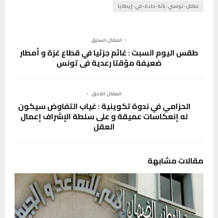
مقتل-تونسي-بآلة-حادة-في-إيطاليا
المقال السابق
طقس اليوم السبت : غائم جزئيا في قطاع غزة و أمطار
ضعيفة مؤقتا رعدية في تونس
المقال اللاحق
الحزامي في ندوة تكوينية : غياب التفاوض سيكون
له إنعكاسات عميقة و على سلطة الإشراف إعمال
العقل
مقالات مشابهة