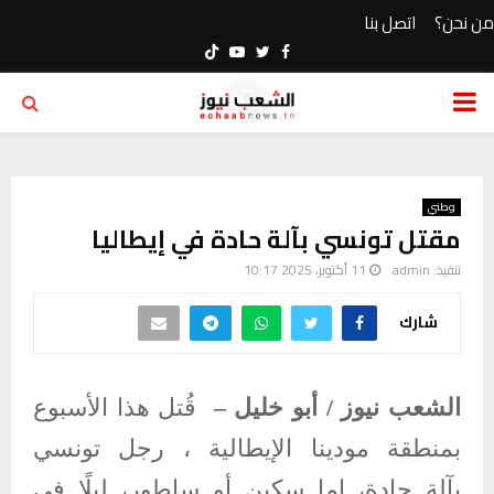
من نحن؟
اتصل بنا
Youtube
Twitter
Facebook
PRIMARY
MENU
وطني
مقتل تونسي بآلة حادة في إيطاليا
تنفيذ:
admin
11 أكتوبر، 2025 10:17
شارك
الشعب نيوز / أبو خليل –
قُتل هذا الأسبوع
بمنطقة مودينا الإيطالية ، رجل تونسي
بآلة حادة، إما سكين أو ساطور، ليلًا في