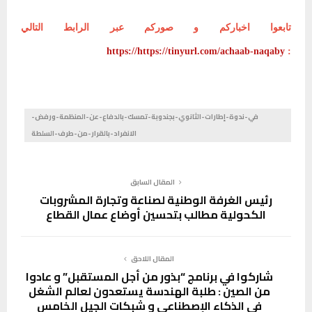
تابعوا اخباركم و صوركم عبر الرابط التالي
https://https://tinyurl.com/achaab-naqaby
:
في-ندوة-إطارات-الثانوي-بجندوبة-تمسك-بالدفاع-عن-المنظمة-ورفض-
الانفراد-بالقرار-من-طرف-السلطة
المقال السابق
رئيس الغرفة الوطنية لصناعة وتجارة المشروبات
الكحولية مطالب بتحسين أوضاع عمال القطاع
المقال اللاحق
شاركوا في برنامج “بذور من أجل المستقبل” و عادوا
من الصين : طلبة الهندسة يستعدون لعالم الشغل
في الذكاء الإصطناعي و شبكات الجيل الخامس