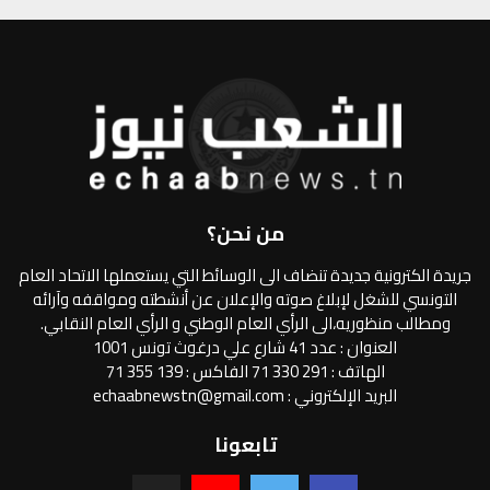
من نحن؟
جريدة الكترونية جديدة تنضاف الى الوسائط التي يستعملها الاتحاد العام
التونسي للشغل لإبلاغ صوته والإعلان عن أنشطته ومواقفه وآرائه
ومطالب منظوريه،الى الرأي العام الوطني و الرأي العام النقابي.
العنوان : عدد 41 شارع علي درغوث تونس 1001
الهاتف : 291 330 71 الفاكس : 139 355 71
البريد الإلكتروني : echaabnewstn@gmail.com
تابعونا