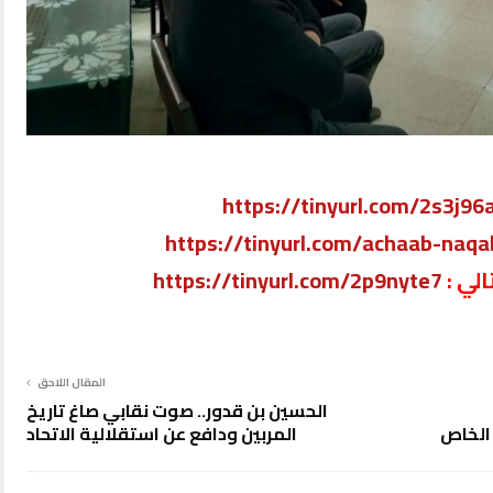
https://tinyurl.com/2s3j96
https://tinyurl.com/achaab-naqa
لي :
https://tinyurl.com/2p9nyte7
المقال اللاحق
الحسين بن قدور.. صوت نقابي صاغ تاريخ
 الخاص
المربين ودافع عن استقلالية الاتحاد