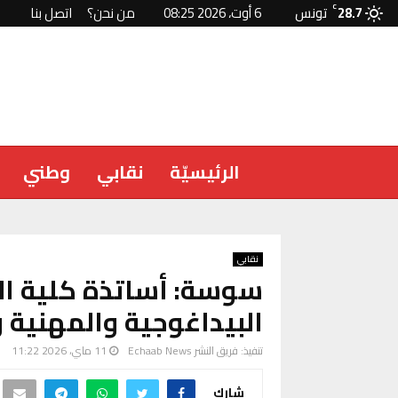
28.7
C
تونس
6 أوت، 2026 08:25
من نحن؟
اتصل بنا
الرئيسيّة
نقابي
وطني
نقابي
سوسة: أساتذة كلية ال
البيداغوجية والمهنية 
تنفيذ:
فريق النشر Echaab News
11 ماي، 2026 11:22
شارك