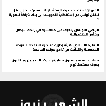
القيروان تستضيف ندوة الإستثمار للتونسيين بالخارج : هل
تنتقل تونس من إستقطاب التحويلات إلى بناء شراكة تنموية
؟
الرباعي التونسي يتعرف على منافسيه في رابطة الأبطال
وكأس الكنفدرالية
التعليم الاساسي: هيئة إدارية منتظرة استعدادا للعودة
المدرسية والتباحث في تاريخ مؤتمر الجامعة
معلمو قفصة يرفضون مقاييس حركة المديرين ويطالبون
بصرف مستحقاتهم