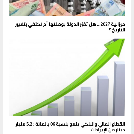
ميزانية 2027… هل تغيّر الدولة بوصلتها أم تكتفي بتغيير
التاريخ ؟
القطاع المالي والبنكي ينمو بنسبة 06 بالمائة : 5.2 مليار
دينار من الإيرادات