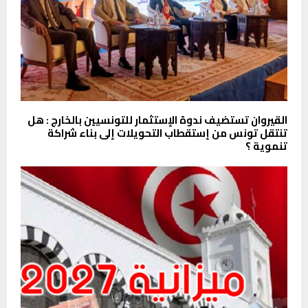
القيروان تستضيف ندوة الإستثمار للتونسيين بالخارج : هل
تنتقل تونس من إستقطاب التحويلات إلى بناء شراكة
تنموية ؟