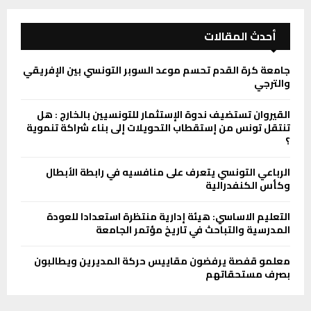
أحدث المقالات
جامعة كرة القدم تحسم موعد السوبر التونسي بين الإفريقي
والترجي
القيروان تستضيف ندوة الإستثمار للتونسيين بالخارج : هل
تنتقل تونس من إستقطاب التحويلات إلى بناء شراكة تنموية
؟
الرباعي التونسي يتعرف على منافسيه في رابطة الأبطال
وكأس الكنفدرالية
التعليم الاساسي: هيئة إدارية منتظرة استعدادا للعودة
المدرسية والتباحث في تاريخ مؤتمر الجامعة
معلمو قفصة يرفضون مقاييس حركة المديرين ويطالبون
بصرف مستحقاتهم