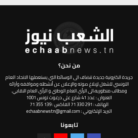
من نحن؟
جريدة الكترونية جديدة تنضاف الى الوسائط التي يستعملها الاتحاد العام
التونسي للشغل لإبلاغ صوته والإعلان عن أنشطته ومواقفه وآرائه
ومطالب منظوريه،الى الرأي العام الوطني و الرأي العام النقابي.
العنوان : عدد 41 شارع علي درغوث تونس 1001
الهاتف : 291 330 71 الفاكس : 139 355 71
البريد الإلكتروني : echaabnewstn@gmail.com
تابعونا