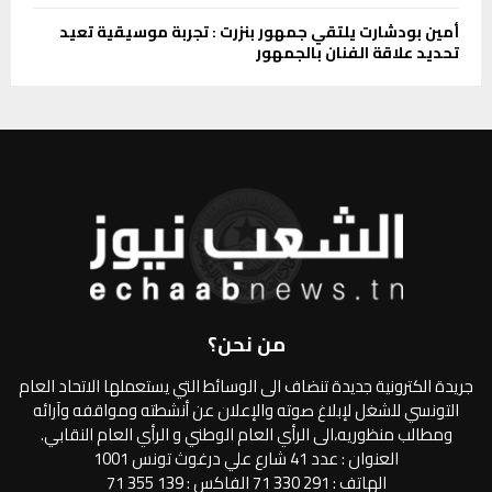
أمين بودشارت يلتقي جمهور بنزرت : تجربة موسيقية تعيد
تحديد علاقة الفنان بالجمهور
من نحن؟
جريدة الكترونية جديدة تنضاف الى الوسائط التي يستعملها الاتحاد العام
التونسي للشغل لإبلاغ صوته والإعلان عن أنشطته ومواقفه وآرائه
ومطالب منظوريه،الى الرأي العام الوطني و الرأي العام النقابي.
العنوان : عدد 41 شارع علي درغوث تونس 1001
الهاتف : 291 330 71 الفاكس : 139 355 71