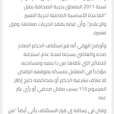
لسنة 2011 المتعلق بحرية الصحافة يمثل
“القاعدة الأساسية الضامنة لحرية التعبير
والإعلام”، وأن غيابه يفقد الحريات معناها، وفق
تعبيره.
وأوضح الهاني أنه قرر استئناف الحكم الصادر
ضده والقاضي بسجنه لمدة عام، استجابة
للنصائح التي تلقاها من داعميه ومسانديه،
مؤكداً في المقابل تمسكه بموقفه الرافض
للاعتراف بشرعية الحكم أو بمحاكمته خارج إطار
المرسوم 115 بسبب مقال صحفي أو رأي عبّر
عنه.
وقال في رسالته إن قرار الاستئناف يأتي أيضاً “من