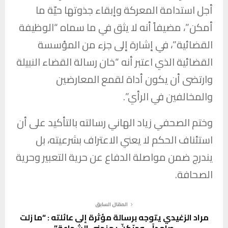
أجل استدامة المعركة وإبقاء جذوتها حيّة ما
أمكن”، مضيفاً أنه لا يثق في ما سماه “الوظيفة
القضائية”، في إشارة إلى جزء من المؤسسة
القضائية الذي اعتبر أنه “خان رسالة القضاء النبيلة
وارتضى أن يكون أداة لقمع المعارضين
والمخالفين في الرأي”.
وختم الصحفي
زياد الهاني
رسالته بالتأكيد على أن
استئناف الحكم لا يعني الاعتراف بشرعيته، بل
يندرج ضمن مواصلة الدفاع عن حرية التعبير وحرية
الصحافة.
المقال السابق
مراد الزغيدي يتوجه برسالة مؤثرة إلى عائلته : “ما زلت
صامداً… وحبّكنّ يمنحني الشجاعة”