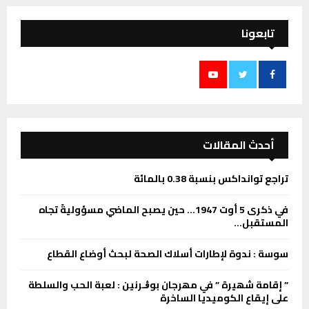
تابعونا
أحدث المقالات
تراجع توانداكس بنسبة 0.38 بالمائة
في ذكرى 5 أوت 1947… حين يصبح الماضي مسؤوليةً تجاه
المستقبل…
سوسة : ندوة لإطارات أسلاك الصحة لبحث أوضاع القطاع
” إقامة شھیرة ” في مھرجان بوڨـرنین : لعبة الحب والسلطة
على إیقاع الكومیدیا الساخرة