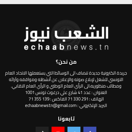
من نحن؟
جريدة الكترونية جديدة تنضاف الى الوسائط التي يستعملها الاتحاد العام
التونسي للشغل لإبلاغ صوته والإعلان عن أنشطته ومواقفه وآرائه
ومطالب منظوريه،الى الرأي العام الوطني و الرأي العام النقابي.
العنوان : عدد 41 شارع علي درغوث تونس 1001
الهاتف : 291 330 71 الفاكس : 139 355 71
البريد الإلكتروني : echaabnewstn@gmail.com
تابعونا