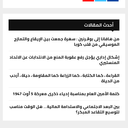
أحدث المقالات
من هافانا إلى بوڨـرنين : سھرة جمعت بین الإیقاع والتمازج
الموسیقي من قلب كوبا
إشكال إداري يؤجل رفع عقوبة المنع من الانتدابات عن الاتحاد
المنستيري
القراءة ، كما الكتابة ، كما الزراعة كما المقاومة ، حياة ، أرحب
من الحياة
كلمة الأمين العام بمناسبة إحياء ذكرى معركة 5 أوت 1947
بين البعد الاجتماعي والاستدامة المالية… هل الوقت مناسب
لتوسيع التقاعد المبكر؟