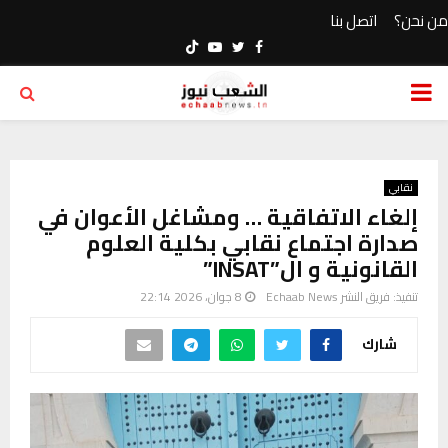
من نحن؟
اتصل بنا
Youtube
Twitter
Facebook
PRIMARY
MENU
نقابي
إلغاء الاتفاقية … ومشاغل الأعوان في
صدارة اجتماع نقابي بكلية العلوم
القانونية و ال”INSAT”
تنفيذ:
فريق النشر Echaab News
8 جوان، 2026 22:14
شارك