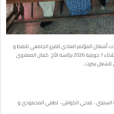
 أشغال المؤتمر العادي للفرع الجامعي للنفط و
المواد الكيمياوية ببنزرت صباح اليوم الثلاثاء 7 جويلية 2026 برئاسة الأخ كمال المعلاوي
للشغل ببنزرت .
يّة السليني ، فتحي الكواش ، لطفي المحمودي و