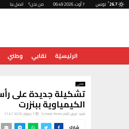
26.7
C
تونس
7 أوت، 2026 06:49
من نحن؟
اتصل بنا
الرئيسيّة
نقابي
وطني
نقابي
تشكيلة جديدة على رأس 
الكيمياوية ببنزرت
تنفيذ:
فريق النشر Echaab News
7 جويلية، 2026 11:47
شارك