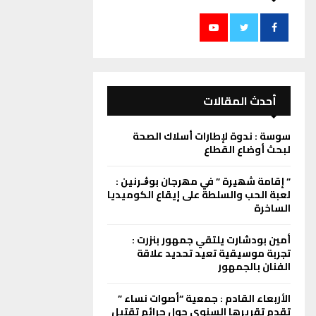
أحدث المقالات
سوسة : ندوة لإطارات أسلاك الصحة
لبحث أوضاع القطاع
” إقامة شھیرة ” في مھرجان بوڨـرنین :
لعبة الحب والسلطة على إیقاع الكومیدیا
الساخرة
أمين بودشارت يلتقي جمهور بنزرت :
تجربة موسيقية تعيد تحديد علاقة
الفنان بالجمهور
الأربعاء القادم : جمعية “أصوات نساء ”
تقدم تقريرها السنوي حول جرائم تقتيل