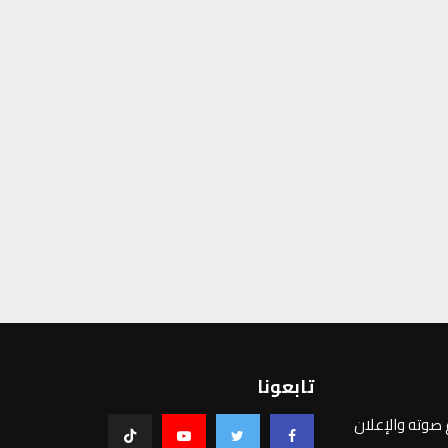
تابعونا
غ صوته والإعلان