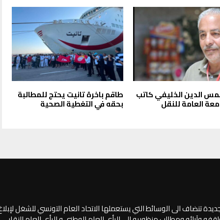
س الدين الخليفي كاتب
طاقم باخرة تانيت يحتج للمطالبة
معة العامة للنقل
بحقه في التغطية الصحية
جديدة تنضاف الى الوسائط التي يستعملها الاتحاد العام التونسي للشغل لإبلا
فه وآرائه ومطالب منظوريه،الى الرأي العام الوطني و الرأي العام النقابي.