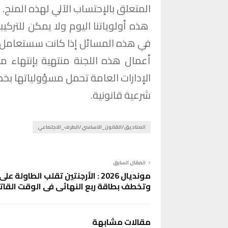
المتعلق بالإحتساب الآلي لهذه المنح.
هذه أولوياتنا اليوم ولا يمكن للتركي
في هذه المسائل إذا كانت سستعامل م
أعمال هذه اللجنة منتهية بإنتهاء مق
الإدارات العامة تحمل مسؤولياتها ب
شرعية قانونية.
الصناديق/القانون_الاساسي/الطرف_الاجتماعي
المقال السابق
مونديال 2026 : الأرجنتين تقلب الطاولة ع
وتخطف بطاقة ربع النهائي في الوقت القات
مقالات مشابهة