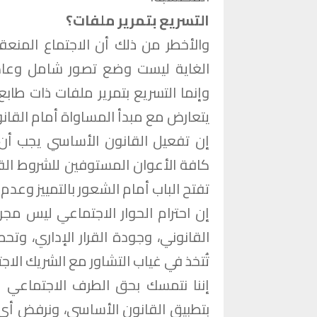
التسريع بتمرير ملفات؟
والأخطر من ذلك أن الاجتماع المنعقد
الغاية ليست وضع تصور شامل وعادل
وإنما التسريع بتمرير ملفات ذات طا
يتعارض مع مبدأ المساواة أمام القان
إن تفعيل القانون الأساسي يجب أ
كافة الأعوان المستوفين للشروط القانو
تفتح الباب أمام الشعور بالتمييز وعدم
إن احترام الحوار الاجتماعي ليس مج
القانوني، وجودة القرار الإداري، وت
تُتخذ في غياب التشاور مع الشريك الاج
إننا نتمسك بحق الطرف الاجتماعي 
بتطبيق القانون الأساسي، ونرفض أي مق