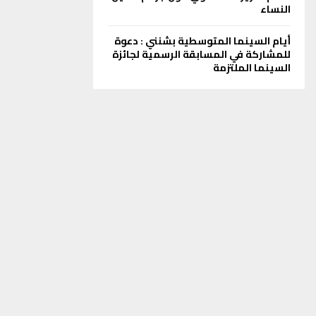
النساء
أيام السينما المتوسطية بشنني : دعوة
للمشاركة في المسابقة الرسمية لجائزة
السينما الملتزمة