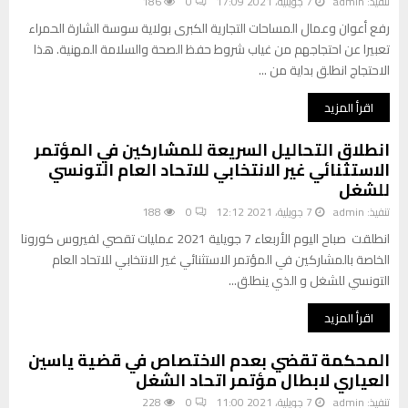
ا
تنفيذ:
admin
7 جويلية، 2021 17:09
0
186
و
ب
ن
رفع أعوان وعمال المساحات التجارية الكبرى بولاية سوسة الشارة الحمراء
ا
تعبيرا عن احتجاجهم من غياب شروط حفظ الصحة والسلامة المهنية. هذا
ل
الاحتجاج انطلق بداية من ...
ت
ش
اقرأ المزيد
ر
ي
انطلاق التحاليل السريعة للمشاركين في المؤتمر
ع
الاستثنائي غير الانتخابي للاتحاد العام التونسي
ا
للشغل
ل
تنفيذ:
admin
7 جويلية، 2021 12:12
0
188
ا
ج
انطلقت صباح اليوم الأربعاء 7 جويلية 2021 عمليات تقصي لفيروس كورونا
ت
الخاصة بالمشاركين في المؤتمر الاستثنائي غير الانتخابي للاتحاد العام
م
التونسي للشغل و الذي ينطلق...
ا
ع
اقرأ المزيد
ي
المحكمة تقضي بعدم الاختصاص في قضية ياسين
العياري لابطال مؤتمر اتحاد الشغل
تنفيذ:
admin
7 جويلية، 2021 11:00
0
228