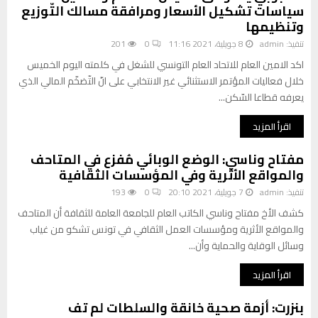
سياسات تشكيل الأسعار ومرافقة مسالك التّوزيع
ه
ل
وتنظيمها
ف
ا
ي
ج
تنفيذ:
admin
8 جويلية، 2021 11:16
0
201
2
ت
اكد الامين العام للاتحاد العام التونسي للشغل في كلمته اليوم الخميس
4
م
خلال فعاليات المؤتمر الاستثنائي غير الانتخابي على انّ التّضخّم المالي الذي
س
ا
يعرفه قطاعا السّكن...
ب
ع
ت
ي
اقرأ المزيد
م
:
ب
ع
مفتاح وناسي: الوضع الوبائي مُفزع في المتاحف
ر
ن
والمواقع الأثرية وفي المؤسسات الثقافية
:
د
ا
تنفيذ:
admin
7 جويلية، 2021 20:10
0
193
م
ط
ا
كشف الأخ مفتاح وناسي الكاتب العام للجامعة العامة للثقافة أن المتاحف
ا
ي
والمواقع الأثرية ومؤسسات العمل الثقافي في تونس تشكو من غياب
ر
ت
وسائل الوقاية والحماية وأن...
ا
ح
ت
و
اقرأ المزيد
أ
ل
س
غ
بنزرت: أزمة صحية خانقة والسلطات لم تف
ل
ي