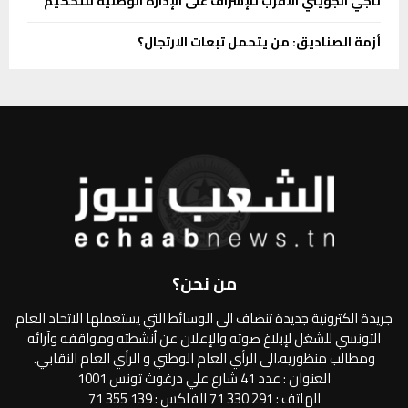
ناجي الجويني الأقرب للإشراف على الإدارة الوطنية للتحكيم
أزمة الصناديق: من يتحمل تبعات الارتجال؟
من نحن؟
جريدة الكترونية جديدة تنضاف الى الوسائط التي يستعملها الاتحاد العام
التونسي للشغل لإبلاغ صوته والإعلان عن أنشطته ومواقفه وآرائه
ومطالب منظوريه،الى الرأي العام الوطني و الرأي العام النقابي.
العنوان : عدد 41 شارع علي درغوث تونس 1001
الهاتف : 291 330 71 الفاكس : 139 355 71