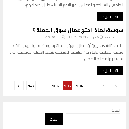
الجامعي للسياحة والمعاش، تقرر اليوم الثلاثاء، خلال اجتماعهم،...
اقرأ المزيد
سوسة: لماذا احتج عمال سوق الجملة ؟
تنفيذ:
admin
6 جويلية، 2021 17:35
0
226
علمت "الشعب نيوز" أن عمال سوق الجملة بسوسة نفذوا اليوم الثلاثاء
وقفة احتجاجية بتأطير من نقابتهم الأساسية بسبب العقلة التوقيفية التي
قامت بها مصالح الضمان...
اقرأ المزيد
تعدد
947
…
906
905
904
…
1
صفحات
المقالات
البحث
البحث