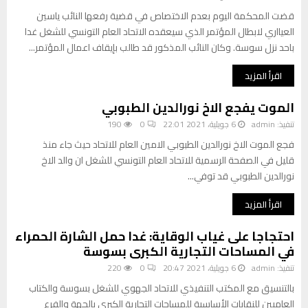
قضت المحكمة اليوم بعدم الاختصاص في قضية رفعها النائب ياسين
العيااري لابطال المؤتمر الذي سيعقده الاتحاد العام التونسي للشغل غدا
باحد نزل سوسة. وكان النائب المذكور قد طالب بإيقاف اعمال المؤتمر...
اقرأ المزيد
الموت يفجع الاخ نورالدين الطبوبي
تنفيذ:
admin
6 جويلية، 2021 22:01
0
190
فجع الموت الاخ نورالدين الطبوبي الامين العام للاتحاد حيث جاء منذ
قليل في الصفحة الرسمية للاتحاد العام التونسي للشغل ان والد الاخ
نورالدين الطبوبي قد توفي...
اقرأ المزيد
احتجاجا على غياب الوقاية: غدا حمل الشارة الحمراء
في المساحات التجارية الكبرى بسوسة
تنفيذ:
admin
6 جويلية، 2021 20:47
0
220
بالتنسيق مع المكتب التنفيذي للاتحاد الجهوي للشغل بسوسة والكتاب
العاميين للنقابات الأساسية للمساحات التجارية الكبرى بالجهة والفرع