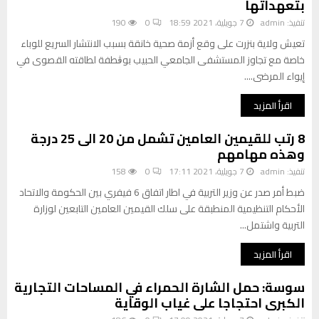
بتعهداتها
ا
ا
ك
تنفيذ:
admin
7 جويلية، 2021 18:59
0
190
ب
ا
ا
تعيش ولاية بنزرت على وقع أزمة صحية خانقة بسبب الانتشار السريع للوباء
ل
ل
خاصة مع تجاوز المستشفى الجامعي الحبيب بوڨطفة لطاقته القصوى في
ص
ت
إيواء المرضى....
ح
ش
ة
ا
اقرأ المزيد
ب
و
س
ر
8 رتب للقيمين العامين تشمل من 20 الى 25 درجة
و
إ
وهذه مهامهم
س
ل
ة
تنفيذ:
admin
7 جويلية، 2021 17:11
0
158
ى
ت
ت
​​​​​​​ضبط أمر صدر عن وزير التربية في اطار اتفاق 6 فيفري بين الحكومة والاتحاد
ق
ه
الأحكام التنظيمية المنطبقة على سلك القيمين العامين التابعين لوزارة
ر
د
التربية واشتمل...
ر
ي
ا
د
اقرأ المزيد
ل
ل
ا
م
سوسة: حمل الشارة الحمراء في المساحات التجارية
ض
ض
الكبرى احتجاجا على غياب الوقاية
ر
م