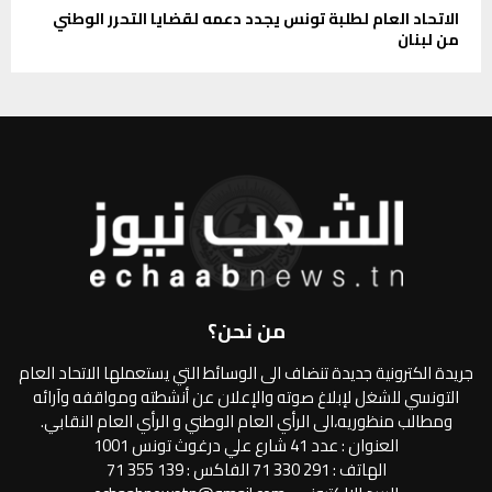
الاتحاد العام لطلبة تونس يجدد دعمه لقضايا التحرر الوطني
من لبنان
من نحن؟
جريدة الكترونية جديدة تنضاف الى الوسائط التي يستعملها الاتحاد العام
التونسي للشغل لإبلاغ صوته والإعلان عن أنشطته ومواقفه وآرائه
ومطالب منظوريه،الى الرأي العام الوطني و الرأي العام النقابي.
العنوان : عدد 41 شارع علي درغوث تونس 1001
الهاتف : 291 330 71 الفاكس : 139 355 71