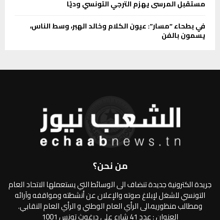
مستقبل المرسى يهزم الترجي التونسي وديًا
في بطحاء “مسار”: عيون الكلام وخالد الهبر، وسط الناس،
يسمون بالفن
من نحن؟
جريدة الكترونية جديدة تنضاف الى الوسائط التي يستعملها الاتحاد العام
التونسي للشغل لإبلاغ صوته والإعلان عن أنشطته ومواقفه وآرائه
ومطالب منظوريه،الى الرأي العام الوطني و الرأي العام النقابي.
العنوان : عدد 41 شارع علي درغوث تونس 1001