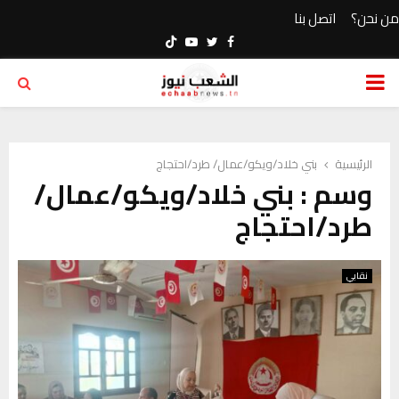
من نحن؟
اتصل بنا
Youtube
Twitter
Facebook
PRIMARY
MENU
الرئيسية
بني خلاد/ويكو/عمال/ طرد/احتجاج
وسم : بني خلاد/ويكو/عمال/
طرد/احتجاج
نقابي