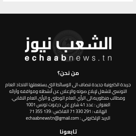
من نحن؟
جريدة الكترونية جديدة تنضاف الى الوسائط التي يستعملها الاتحاد العام
التونسي للشغل لإبلاغ صوته والإعلان عن أنشطته ومواقفه وآرائه
ومطالب منظوريه،الى الرأي العام الوطني و الرأي العام النقابي.
العنوان : عدد 41 شارع علي درغوث تونس 1001
الهاتف : 291 330 71 الفاكس : 139 355 71
البريد الإلكتروني : echaabnewstn@gmail.com
تابعونا