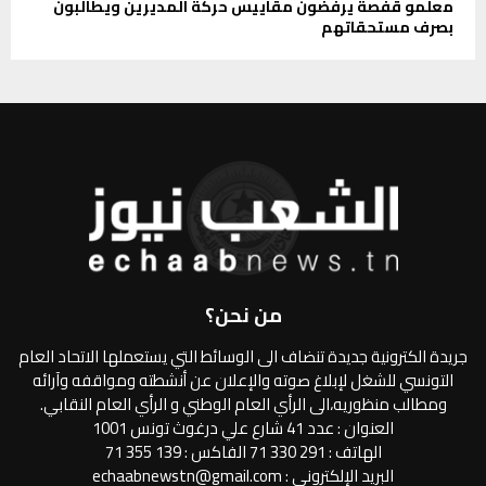
معلمو قفصة يرفضون مقاييس حركة المديرين ويطالبون
بصرف مستحقاتهم
من نحن؟
جريدة الكترونية جديدة تنضاف الى الوسائط التي يستعملها الاتحاد العام
التونسي للشغل لإبلاغ صوته والإعلان عن أنشطته ومواقفه وآرائه
ومطالب منظوريه،الى الرأي العام الوطني و الرأي العام النقابي.
العنوان : عدد 41 شارع علي درغوث تونس 1001
الهاتف : 291 330 71 الفاكس : 139 355 71
البريد الإلكتروني : echaabnewstn@gmail.com