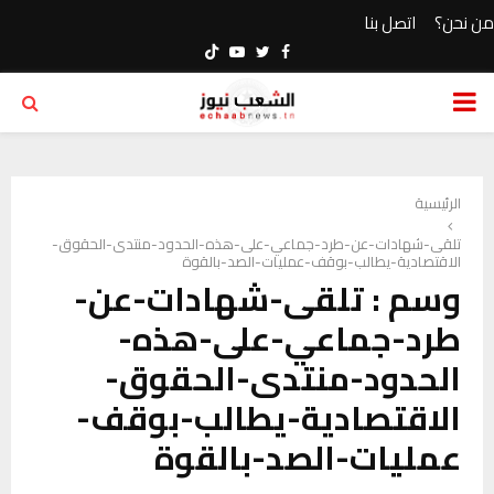
من نحن؟
اتصل بنا
Youtube
Twitter
Facebook
PRIMARY
MENU
الرئيسية
تلقى-شهادات-عن-طرد-جماعي-على-هذه-الحدود-منتدى-الحقوق-
الاقتصادية-يطالب-بوقف-عمليات-الصد-بالقوة
وسم : تلقى-شهادات-عن-
طرد-جماعي-على-هذه-
الحدود-منتدى-الحقوق-
الاقتصادية-يطالب-بوقف-
عمليات-الصد-بالقوة