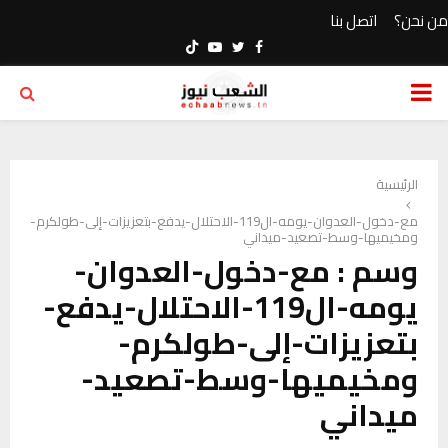
من نحن؟
اتصل بنا
Youtube
Twitter
Facebook
PRIMARY
MENU
الرئيسية
مع-دخول-العدوان-يومه-ال119-الاحتلال-يدفع-بتعزيزات-إلى-طولكرم-
ومخيميها-وسط-تصعيد-ميداني
وسم : مع-دخول-العدوان-
يومه-ال119-الاحتلال-يدفع-
بتعزيزات-إلى-طولكرم-
ومخيميها-وسط-تصعيد-
ميداني