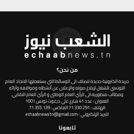
من نحن؟
جريدة الكترونية جديدة تنضاف الى الوسائط التي يستعملها الاتحاد العام
التونسي للشغل لإبلاغ صوته والإعلان عن أنشطته ومواقفه وآرائه
ومطالب منظوريه،الى الرأي العام الوطني و الرأي العام النقابي.
العنوان : عدد 41 شارع علي درغوث تونس 1001
الهاتف : 291 330 71 الفاكس : 139 355 71
البريد الإلكتروني : echaabnewstn@gmail.com
تابعونا