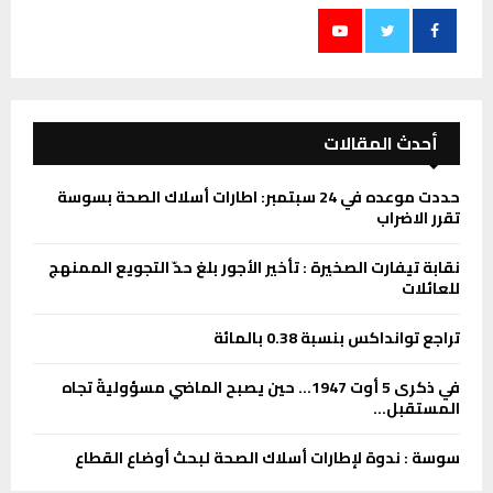
أحدث المقالات
حددت موعده في 24 سبتمبر: اطارات أسلاك الصحة بسوسة
تقرر الاضراب
نقابة تيفارت الصخيرة : تأخير الأجور بلغ حدّ التجويع الممنهج
للعائلات
تراجع توانداكس بنسبة 0.38 بالمائة
في ذكرى 5 أوت 1947… حين يصبح الماضي مسؤوليةً تجاه
المستقبل…
سوسة : ندوة لإطارات أسلاك الصحة لبحث أوضاع القطاع