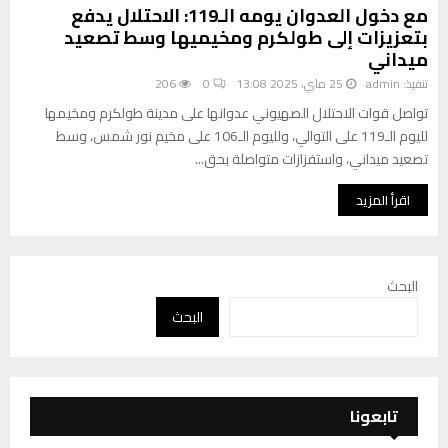
مع دخول العدوان يومه الـ119: الاحتلال يدفع
بتعزيزات إلى طولكرم ومخيميها وسط تصعيد
ميداني
تنفيذ:
admin
25 ماي، 2025 13:08
0
206
تواصل قوات الاحتلال الصهيوني عدوانها على مدينة طولكرم ومخيمها
لليوم الـ119 على التوالي، ولليوم الـ106 على مخيم نور شمس، وسط
تصعيد ميداني، واستفزازات متواصلة بحق...
اقرأ المزيد
البحث
البحث
تابعونا