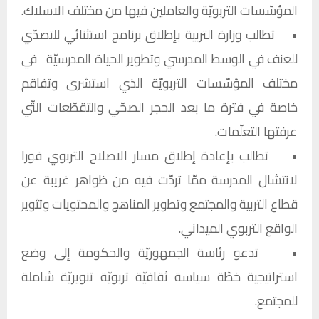
المؤسّسات التربويّة والعاملين فيها من مختلف الاسلاك.
• تطالب وزارة التربية بإطلاق برنامج استثنائي للتصدّي
للعنف في الوسط المدرسي وتطوير الحياة المدرسيّة في
مختلف المؤسّسات التربويّة الذي استشرى وتفاقم
خاصة في فترة ما بعد الحجر الصحّي والتقطّعات التّي
عرفتها التعلّمات.
• تطالب بإعادة إطلاق مسار الاصلاح التربوي فورا
لانتشال المدرسة ممّا تردّت فيه من ظواهر غريبة عن
قطاع التربية والمجتمع وتطوير المناهج والمحتويات وتثوير
الواقع التربوي الميداني.
• تدعو رئاسة الجمهوريّة والحكومة إلى وضع
استراتيجية خطّة سياسة ثقافيّة تربويّة تنويريّة شاملة
للمجتمع.