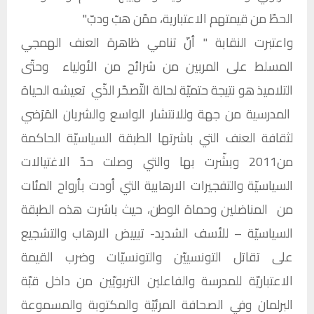
الحطّ من قيمتهم الاعتبارية، ممّن هبّ ودبّ"
واعتبرت النقابة " أنّ تنامي ظاهرة العنف الهمجي
المسلط على المربين من شرائح من الأولياء وحتّى
التلاميذ هو نتيجة حتميّة لحالة التّصحّر الذّي تعيشه الحياة
المدرسية من جهة وللانتشار الواسع والشريان المَرَضي
لثقافة العنف التي باشرتها الطبقة السياسيّة الحاكمة
من2011 وبشّرت بها والتي وصلت حدّ الاغتيالات
السياسيّة والتفجيرات الارهابية التي أودت بأرواح المئات
من المناضلين وحماة الوطن، حيث باشرت هذه الطبقة
السياسيّة – للأسف الشديد- تبييض الارهاب والتشجيع
على تقاتل التونسييّن والتونسيّات وضرب القيمة
الاعتباريّة للمدرسة والفاعلين التربويّين من داخل قبّة
البرلمان وفي الصحافة المرئيّة والمكتوبة والمسموعة