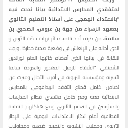
لمتفقدي المدارس الابتدائية بيانا نددت فيه
"بالاعتداء الهمجي على أستاذ التعليم الثانوي
بمعهد الزهراء من جهة بن عروس، الصحبي بن
سلامة،
من طرف أحد تلاميذه اثر نهاية حصّة الدّرس و
الذي أحاله على الإنعاش في وضعية صحية خطرة". ورجت
النقابة في بيانها الذي أمضاه كاتبها العام نورالدين
الشمنقي "الشفاء للزميل المغدور والعودة سالما
لأسرته ومؤسسته التربوية في أقرب الآجال وعبرت عن
تضامن كامل قطاع التفقد البيداغوجي بالمدارس
الابتدائية معه ومع كامل منتسبي قطاع المدرّسات
والمدرّسين في التعليم الثانوي ومع هياكلهم النقابية
القطاعية أمام تكرّار الاعتداءات اليومية على الإطار
التربوي وحملات التشويه والتهييج ضدهم ومحاولات