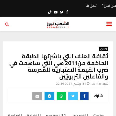
من نحن؟
اتصل بنا
Youtube
Twitter
Facebook
PRIMARY
MENU
وطني
ثقافة العنف التي باشرتها الطبقة
الحاكمة من2011 هي التي ساهمت في
ضرب القيمة الاعتباريّة للمدرسة
والفاعلين التربويّين
تنفيذ:
admin
11 نوفمبر، 2021 22:36
شارك
وزعت الخميس 11 نوفمبر النقابة العامة