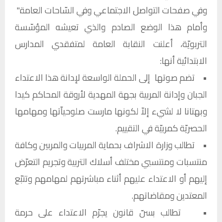
وفي صفحات التواصل الاجتماعي وفي السّاحات العامة."
وأمام هذا الوضع الصادم والذي تعيشه المؤسّسة
التربويّة، أعلنت النقابة العامة لمتفقدي المدارس
الابتدائية أنها:
• تضم صوتها إلى الحملة الواسعة لإدانة هذا الاعتداء
الجبان وإدانة المربية بجهة المهدية لأروقة المحاكم كيدا
وبهتانا لا لشيء إلاّ لكونها مارست صلوحياّتها ومهامها
الحصريّة كمربيّة في التقييم.
• تطالب وزارة الاشراف بحماية المربيات والمربين وكافة
منتسبات ومنتسبي مختلف أسلاك التربية وتجريم التعرّض
إليهم أو الاعتداء عليهم أثناء مباشرتهم لمهامهم وتتبّع
المعتدين ومقاضاتهم.
• تطالب بسنّ قانون يجرّم الاعتداء على حرمة