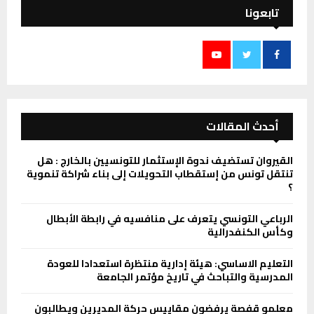
تابعونا
أحدث المقالات
القيروان تستضيف ندوة الإستثمار للتونسيين بالخارج : هل
تنتقل تونس من إستقطاب التحويلات إلى بناء شراكة تنموية
؟
الرباعي التونسي يتعرف على منافسيه في رابطة الأبطال
وكأس الكنفدرالية
التعليم الاساسي: هيئة إدارية منتظرة استعدادا للعودة
المدرسية والتباحث في تاريخ مؤتمر الجامعة
معلمو قفصة يرفضون مقاييس حركة المديرين ويطالبون