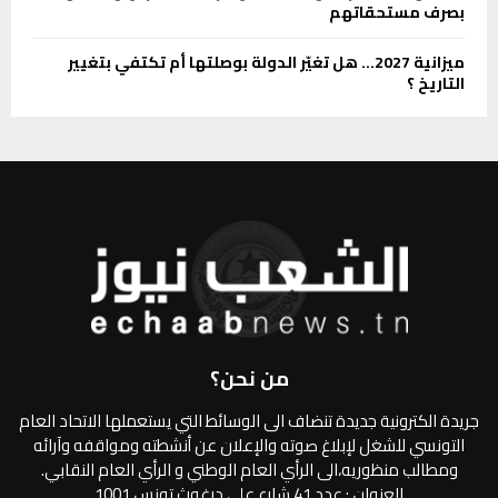
بصرف مستحقاتهم
ميزانية 2027… هل تغيّر الدولة بوصلتها أم تكتفي بتغيير
التاريخ ؟
من نحن؟
جريدة الكترونية جديدة تنضاف الى الوسائط التي يستعملها الاتحاد العام
التونسي للشغل لإبلاغ صوته والإعلان عن أنشطته ومواقفه وآرائه
ومطالب منظوريه،الى الرأي العام الوطني و الرأي العام النقابي.
العنوان : عدد 41 شارع علي درغوث تونس 1001