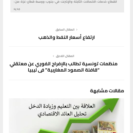
انقطاع-خدمات-الاتصالات-الثابتة-والإنترنت-في-جنوب-ووسط-قطاع-غزة-من-
جديد
المقال السابق
ارتفاع أسعار النفط والذهب
المقال اللاحق
منظمات تونسية تطالب بالإفراج الفوري عن معتقلي
“قافلة الصمود المغاربية” في ليبيا
مقالات مشابهة