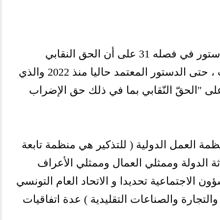
يقر أعلى تشريع في البلاد وهو الدستور في فصله 31 على أن الحق النقابي
مضمون بما في ذلك حق الاضراب ، حتى الدستور المعتمد حاليا منذ 2022 والذي
ه الرئيس ينص في الفصل 41 على "الحقّ النّقابي بما في ذلك حق الإضراب
ظمة العمل الدولية ( للتذكير هي منظمة تابعة
ثة الدولة وممثلي العمال وممثلي الأعراف
ن الاجتماعية تحديدا و الاتحاد العام التونسي
التجارة والصناعات التقليدية ) عدة اتفاقيات