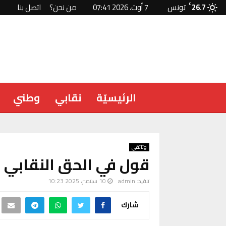
26.7
C
تونس
7 أوت، 2026 07:41
من نحن؟
اتصل بنا
الرئيسيّة
نقابي
وطني
وثائقي
قول في الحق النقابي
تنفيذ:
admin
10 سبتمبر، 2025 10:23
شارك