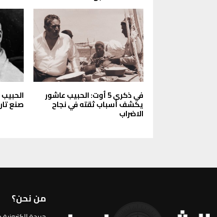
في ذكرى 5 أوت: الحبيب عاشور
الحبيب 
يكشف أسباب ثقته في نجاح
صنع تار
الاضراب
من نحن؟
جريدة الكترونية 