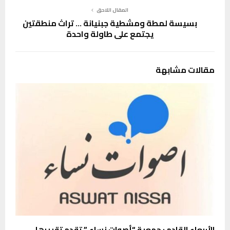
المقال اللاحق
بسيسة لمطة ومشطية جبنيانة … تراث منطقتين
يجتمع على طاولة واحدة
مقالات مشابهة
الأربعاء القادم : جمعية “أصوات نساء ” تقدم تقريرها