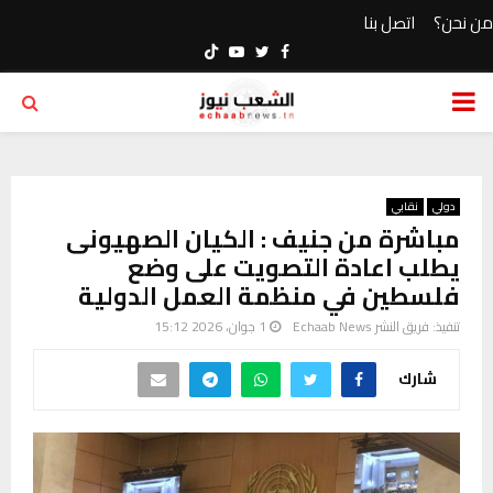
من نحن؟
اتصل بنا
Youtube
Twitter
Facebook
PRIMARY
MENU
دولي
نقابي
مباشرة من جنيف : الكيان الصهيونى
يطلب اعادة التصويت على وضع
فلسطين في منظمة العمل الدولية
تنفيذ:
فريق النشر Echaab News
1 جوان، 2026 15:12
شارك