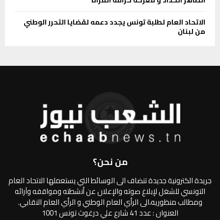
الطاهر الحداد و معركة كرامة المرأة
الاتحاد العام لطلبة تونس يجدد دعمه لقضايا التحرر الوطني
من لبنان
من نحن؟
جريدة الكترونية جديدة تنضاف الى الوسائط التي يستعملها الاتحاد العام
التونسي للشغل لإبلاغ صوته والإعلان عن أنشطته ومواقفه وآرائه
ومطالب منظوريه،الى الرأي العام الوطني و الرأي العام النقابي.
العنوان : عدد 41 شارع علي درغوث تونس 1001