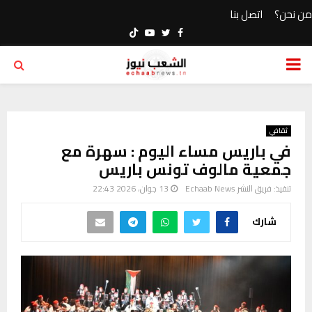
من نحن؟
اتصل بنا
Youtube
Twitter
Facebook
PRIMARY
MENU
ثقافي
في باريس مساء اليوم : سهرة مع
جمعية مالوف تونس باريس
تنفيذ:
فريق النشر Echaab News
13 جوان، 2026 22:43
شارك