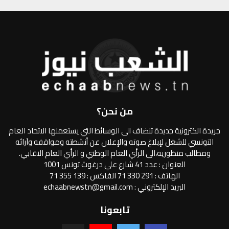
من نحن؟
جريدة الكترونية جديدة تنضاف الى الوسائط التي يستعملها الاتحاد العام
التونسي للشغل لإبلاغ صوته والإعلان عن أنشطته ومواقفه وآرائه
ومطالب منظوريه،الى الرأي العام الوطني و الرأي العام النقابي.
العنوان : عدد 41 شارع علي درغوث تونس 1001
الهاتف : 291 330 71 الفاكس : 139 355 71
البريد الإلكتروني : echaabnewstn@gmail.com
تابعونا