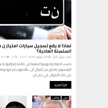
لماذا لا يقع تسجيل سيارات امتياز ن 
السلسلة العادية؟
تنفيذ:
فريق النشر
26 جويلية، 2026 22:17
0
145
تحسب الدولة واجهزتها المعنية في قائمة إنجازاتها ما ي
التونسيون بالخارج من أموال الى عائلاتهم رغم انها تو
على تلك الأموال. في حين ان...
اقرأ المزيد
دولي
وثائقي