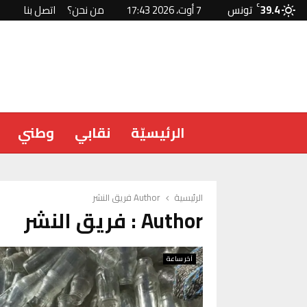
39.4
C
تونس
7 أوت، 2026 17:43
من نحن؟
اتصل بنا
الرئيسيّة
نقابي
وطني
الرئيسية
Author
فريق النشر
Author :
فريق النشر
آخر ساعة