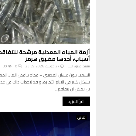
أسباب، أحدها مضيق هرمز
تنفيذ:
فريق النشر
27 جويلية، 2026 23:39
0
30
الشعب نيوز/ غسان القصيبي – فجاة تناقص الماء الم
بشكل كبير في الايام الأخيرة، و قد لاحظت ذلك في عد
بل يمكن ان يتفاقم...
اقرأ المزيد
ثقافي