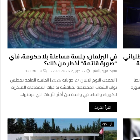
لياني
في البرلمان: جلسة مساءلة بلا حكومة، فأي
ة
“صورة قاتمة” أخطر من ذلك؟
تنفيذ:
فريق النشر
27 جويلية، 2026 22:41
0
121
جيا
[انعقدت اليوم الاثنين 27 جويلية 2026] الجلسة العامة بمجلس
سهرة
نواب الشعب المخصصة لمناقشة تداعيات الانقطاعات المتكررة
للكهرباء والماء، في واحدة من أكثر الأزمات التي عرفتها...
اقرأ المزيد
آراء حرة