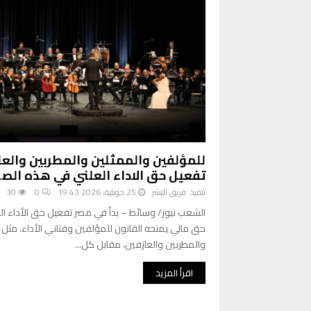
للمؤلفين والممثلين والمطربين والعا
تفعيل حق الاداء العلني في هذه الصو
تنفيذ:
فريق النشر
25 جويلية، 2026 19:43
0
30
الشعب نيوز/ وسائط – بدأ في مصر تفعيل حق الأداء ال
حق مالي يمنحه القانون للمؤلفين وفناني الأداء، مثل 
والمطربين والعازفين، مقابل كل...
اقرأ المزيد