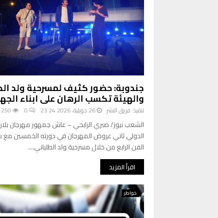
جندوبة: حضور كثيف لمسرحية ولد الط
والهيئة تكسب الرهان على ابناء الجه
تنفيذ:
فريق النشر
26 جويلية، 2026 23:24
0
250
الشعب نيوز/ صبري الرابحي – عاش جمهور مهرجان بلاري
الدولي ثاني عروض المهرجان في دورته الخمسين مع 
الفن الرابع من خلال مسرحية ولد الطلياني....
اقرأ المزيد
خواطر