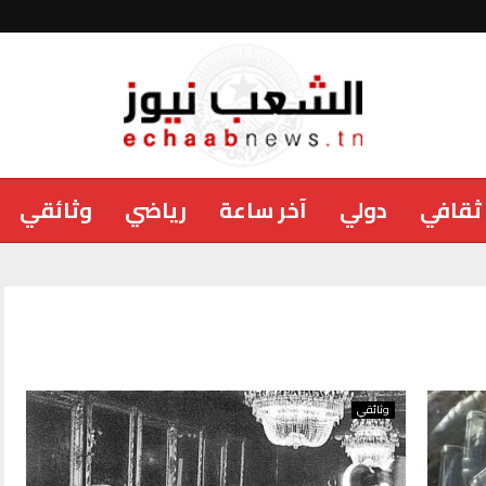
ثقافي
دولي
آخر ساعة
رياضي
وثائقي
وثائقي