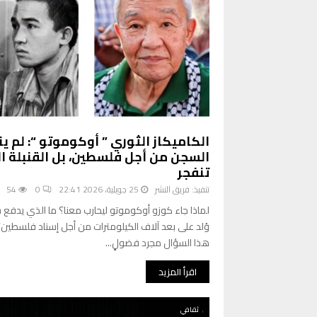
الكاميكاز الثوري ” أوكوموتو “: لم ي
السجن من أجل فلسطين، بل القنبلة ال
تنفجر
تنفيذ:
فريق النشر
25 جويلية، 2026 22:41
0
54
لماذا جاء كوزو أوكوموتو ليحارب معنا؟ ما الذي يدفع شابًا ي
وُلد على بعد آلاف الكيلومترات من أجل إسناد فلسطين
هذا السؤال مجرد فضولٍ...
اقرأ المزيد
ثقافي