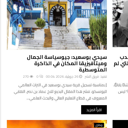
ندب
سيدي بوسعيد: جيوسياسة الجمال
تي لم
وميتافيزيقا المكان في الذاكرة
المتوسطية
تنفيذ:
فريق النشر
26 جويلية، 2026 00:04
0
270
ابانيًّا،
[بمناسبة تسجيل قرية سيدي بوسعيد في التراث العالمي
؟ ليس
لليونسكو، ننشر هذا المقال البديع للاخ عماد بن نصر، النقابي
المعروف في قطاع التعليم العالي والبحث العلمي...
اقرأ المزيد
وطني