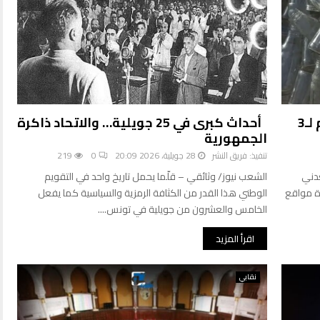
أزمة المياه المعدنية مرشحة للتفاقم لـ3
أحداث كبرى في 25 جويلية… والاتحاد ذاكرة
الجمهورية
تنفيذ:
فريق النشر
28 جويلية، 2026 20:09
0
219
عدني
الشعب نيوز/ وثائقي – قلّما يحمل تاريخ واحد في التقويم
ة مواقع
الوطني هذا القدر من الكثافة الرمزية والسياسية كما يفعل
الخامس والعشرون من جويلية في تونس....
اقرأ المزيد
نقابي