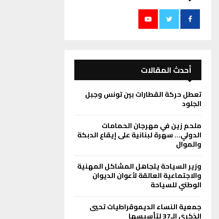
أحدث المقالات
تعطل حركة القطارات بين تونس وجبل
الجلود
ملحم زين في مهرجان الحمامات
الدولي… سهرة لبنانية على إيقاع الدبكة
والموال
وزير السياحة يتجاهل المشاكل المهنية
والاجتماعية العالقة لأعوان الديوان
الوطني للسياحة
جمعية النساء الديموقراطيات تحيي
الذكرى الـ37 لتأسيسها