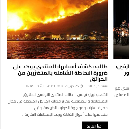
زفين:
طالب بكشف أسبابها: المنتدى يؤكد على
ر
ضرورة الاحاطة الشاملة بالمتضرّرين من
الحرائق
تنفيذ:
فريق النشر
25 جويلية، 2026 20:01
0
34
علني هو
الشعب نيوز/ تونس – طالب المنتدى التونسي للحقوق
الممثلين
الاقتصادية والاجتماعية بتعزيز قدرات الهياكل المتدخلة في مجال
حماية الغابات ومواجهة الكوارث الطبيعية، وفي
مقدمتها سلك أعوان الغابات ورصد الإمكانيات البشرية...
اقرأ المزيد