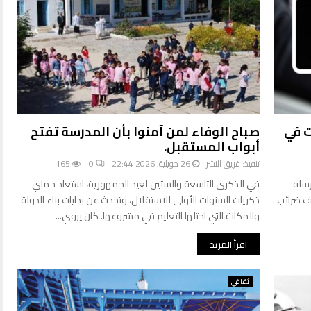
ت في
صباح الوفاء لمن آمنوا بأن المدرسة تفتح
أبواب المستقبل.
تنفيذ:
فريق النشر
26 جويلية، 2026 22:44
0
165
رسله
في الذكرى التاسعة والستين لعيد الجمهورية، استعاد حماي
ظف ضرائب
ذكريات السنوات الأولى للاستقلال، وتحدث عن بدايات بناء الدولة
والمكانة التي احتلها التعليم في مشروعها. كان يروي...
اقرأ المزيد
ثقافي