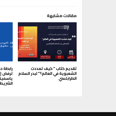
مقالات مشابهة
تقديم كتاب ” كيف تمددت
رابطة ح
الشعبوية في العالم؟” لبدر السلام
ترفض إ
الطرابلسي
ياسمينة
الشريط 