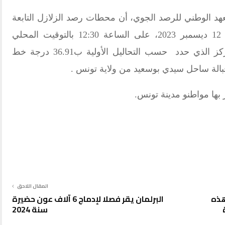
هد الوطني للرصد الجوي، أن محطات رصد الزلازل التابعة
للمعهد سجلت رجة أرضية اليوم الثلاثاء 12 ديسمبر 2023، على الساعة 12:30 بالتوقيت المحلي
وبلغت قوتها 3.4 على سلم ريشتر بالمركز الذي حدد حسب التحاليل الأولية ب36.91 درجة خط
 بها مواطنو مدينة تونس.
المقال اللاحق
هذه
البرلمان يقر فصلا لإدماج 6 آلاف عون حضيرة
دائرة
سنة 2024