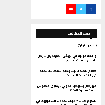
أحدث المقالات
(بدون عنوان)
واقعة غريبة في نهائي المونديال .. رجل
يلاحق الأميرة ليونور
طاقم باخرة تانيت يحتج للمطالبة بحقه
في التغطية الصحية
مهرجان بلاريجيا الدولي : يسرى محنوش
نجمة سهرة الاختتام
تقديم كتاب ” كيف تمددت الشعبوية في