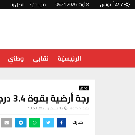
27.7
C
تونس
8 أوت، 2026 09:21
من نحن؟
اتصل بنا
الرئيسيّة
نقابي
وطني
وطني
رجة أرضية بقوة 3.4 درجات بولاية تونس
تنفيذ:
admin
12 ديسمبر، 2023 13:53
شارك