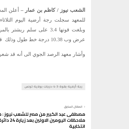
الشعب نيوز / كاظم بن عمار –
أعلن المع
عرض وب 10.38 درجة خط طول وذلك قبالة ساحل سيدي بوسعيد من ولاية تونس .
وأشار معهد الرصد الجوي الى أنه قد شعر
رجة-أرضية-بقوة-3-4-درجات-بولاية-تونس
المقال السابق
مصطفى عبد الكبير من مصر للشعب نيوز : 
ملاحظات اليومين الاولين بعد زيارة 24 
انتخابية