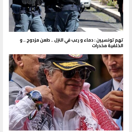
تهم تونسيين : دماء و رعب في النزل .. طعن مزدوج .. و
الخلفية مخدرات