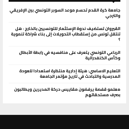
جامعة كرة القدم تحسم موعد السوبر التونسي بين الإفريقي
والترجي
القيروان تستضيف ندوة الإستثمار للتونسيين بالخارج : هل
تنتقل تونس من إستقطاب التحويلات إلى بناء شراكة تنموية
؟
الرباعي التونسي يتعرف على منافسيه في رابطة الأبطال
وكأس الكنفدرالية
التعليم الاساسي: هيئة إدارية منتظرة استعدادا للعودة
المدرسية والتباحث في تاريخ مؤتمر الجامعة
معلمو قفصة يرفضون مقاييس حركة المديرين ويطالبون
بصرف مستحقاتهم