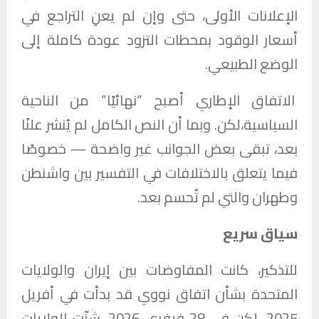
الإعلانات الأولى، حتى وإن لم يعنِ التراجع في
أسعار الوقود بمحطات التزود عودة كاملة إلى
الوضع الطبيعي.
الاتفاق الإطاري أصبح “نهائيًا” من الناحية
السياسية،لكن. وبما أن النص الكامل لم يُنشر علنًا
بعد، تبقى بعض الجوانب غير واضحة — خصوصًا
فيما يتعلق بالاختلافات في التفسير بين واشنطن
وطهران والتي لم تُحسم بعد.
سياق سريع
للتذكير، كانت المفاوضات بين إيران والولايات
المتحدة بشأن اتفاق نووي قد بدأت في أفريل
2025، لكن في 28 فيفري 2026، شنّت الولايات