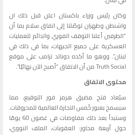
وكان رئيس وزراء باكستان اعلن قبل ذلك ان
واشنطن وطهران توصّلتا إلى اتفاق سلام بما أن
“الطرفين أعلنا التوقف الفوري والدائم للعمليات
العسكرية على جميع الجبهات، بما في ذلك في
لبنان”. ووهو ما أكده دونالد ترامب على موقع
Truth Social من أن الاتفاق “أصبح الآن نهائيًا”.
محتوى الاتفاق
سيُعاد فتح مضيق هرمز فور التوقيع، مما
سيسمح بعبور خُمس التجارة العالمية للمحروقات.
وستبدأ بعد ذلك مفاوضات في غضون 60 يومًا
حول أربعة محاور: العقوبات، الملف النووي،