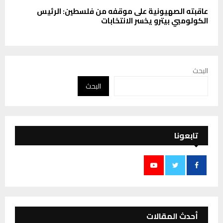
عاقبته الصهيونية على موقفه من فلسطين: الرئيس
الكولومبي بيترو يخسر الانتخابات
البحث
البحث
تابعونا
أحدث المقالات