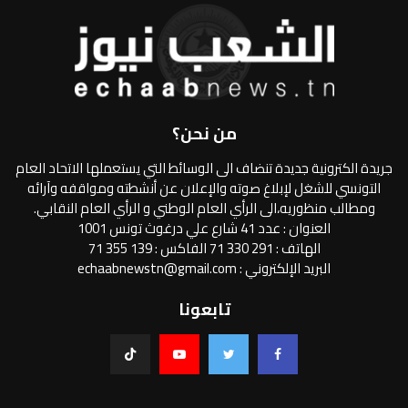
من نحن؟
جريدة الكترونية جديدة تنضاف الى الوسائط التي يستعملها الاتحاد العام
التونسي للشغل لإبلاغ صوته والإعلان عن أنشطته ومواقفه وآرائه
ومطالب منظوريه،الى الرأي العام الوطني و الرأي العام النقابي.
العنوان : عدد 41 شارع علي درغوث تونس 1001
الهاتف : 291 330 71 الفاكس : 139 355 71
البريد الإلكتروني : echaabnewstn@gmail.com
تابعونا