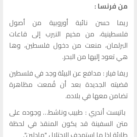
من فرنسا :
ريما حسن نائبة أوروبية من أصول
فلسطينية، من مخيم النيرب إلى قاعات
البرلمان، منعت من دخول فلسطين، وها
هي تعود إليها من البحر.
ريفا فيار : مدافع عن البيئة وجد في فلسطين
قضيته الجديدة بعد أن قُمعت مظاهرة
تضامن معها في بلاده.
باتيست أندري :
طبيب وناشط… وجوده على
متن السفينة قد يكون المنقذ في لحظة
طارئة إذا ما استهدف الاحتلال "مادلين".