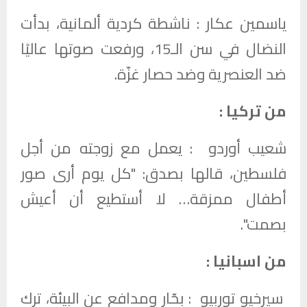
ياسمين عكار : ناشطة كردية ألمانية، بدأت
النضال في سن الـ15، ورفعت صوتها عاليًا
ضد العنصرية وضد حصار غزّة.
من تركيا :
شعيب أوردو : يعمل مع زوجته من أجل
فلسطين، قالها بصدق: "كل يوم أرى صور
أطفال ممزقة… لا أستطيع أن أعيش
بصمت".
من اسبانيا :
سيرخيو توربيو : بحّار ومدافع عن البيئة، ترك