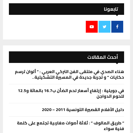
تابعونا
أحدث المقالات
هناء الصدي في ملتقى الفن التركي العربي : ” ألوان ترسم
حكايات ” و تجربة جديدة في المسيرة التشكيلية..
في جويلية : إرتفاع أسعار لحم الضأن ب16.7 بالمائة و12.5
للحوم الدواجن
دليل الأفلام القصيرة التونسية 2011 – 2020
” طریق المالوف ” : ثلاثة أصوات مغاربیة تجتمع على كلمة
فنية سواء