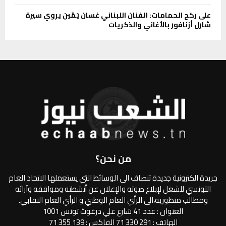
على ركح الحمامات: الفنان اللبناني غسان يَمِّين يروي سيرة
شارل أزنافور بالأغاني والذكريات
من نحن؟
جريدة الكترونية جديدة تنضاف الى الوسائط التي يستعملها الاتحاد العام
التونسي للشغل لإبلاغ صوته والإعلان عن أنشطته ومواقفه وآرائه
ومطالب منظوريه،الى الرأي العام الوطني و الرأي العام النقابي.
العنوان : عدد 41 شارع علي درغوث تونس 1001
الهاتف : 291 330 71 الفاكس : 139 355 71