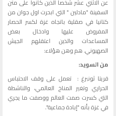
عن الاثني عشر شخصا الذين كانوا على متن
السفينة "مادلين " التي ابحرت اول جوان من
كتانيا في صقلية باتجاه غزة لكسر الحصار
المفروض عليها وادخال بعض
المساعدات والذين اعتقلهم الجيش
الصهيوني. هم وهن هؤلاء:
من السويد:
قريتا ثونبرغ : تعمل على وقف الاحتباس
الحراري وتغير المناخ العالمي، والناشطة
التي كسرت صمت العالم ووصفت ما يجري
في غزة بأنه "إبادة جماعية".