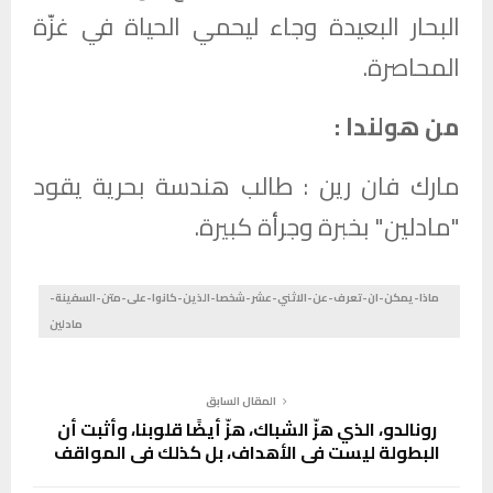
البحار البعيدة وجاء ليحمي الحياة في غزّة
المحاصرة.
من هولندا :
مارك فان رين :
طالب هندسة بحرية يقود
"مادلين" بخبرة وجرأة كبيرة.
ماذا-يمكن-ان-تعرف-عن-الاثني-عشر-شخصا-الذين-كانوا-على-متن-السفينة-
مادلين
المقال السابق
رونالدو، الذي هزّ الشباك، هزّ أيضًا قلوبنا، وأثبت أن
البطولة ليست في الأهداف، بل كذلك في المواقف